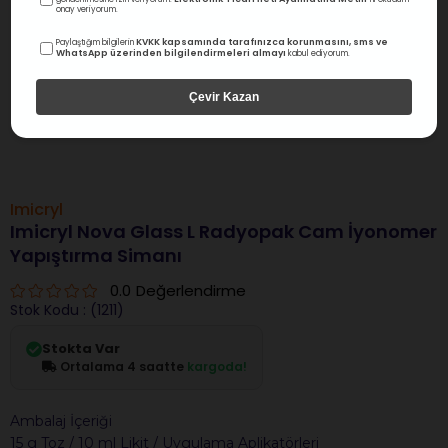
onay veriyorum.
KVKK kapsamında tarafınızca korunmasını, sms ve
Paylaştığım bilgilerin
WhatsApp üzerinden bilgilendirmeleri almayı
kabul ediyorum.
Çevir Kazan
Imicryl
Imicryl Nova Glass L Radyopak Cam İyonomer
Yapıştırma Simanı
0.0
Değerlendirme
Stok Kodu
(1211)
Stokta Var
Ortalama 4 saatte
kargoda!
Ambalaj İçeriği
15 g Toz / 10 ml Likit / Uygulama Aplikatörleri