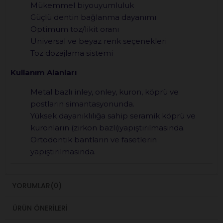
Mükemmel biyouyumluluk
Güçlü dentin bağlanma dayanımı
Optimum toz/likit oranı
Universal ve beyaz renk seçenekleri
Toz dozajlama sistemi
Kullanım Alanları
Metal bazlı inley, onley, kuron, köprü ve
postların simantasyonunda.
Yüksek dayanıklılığa sahip seramik köprü ve
kuronların (zirkon bazlı)yapıştırılmasında.
Ortodontik bantların ve fasetlerin
yapıştırılmasında.
YORUMLAR
(0)
ÜRÜN ÖNERILERI