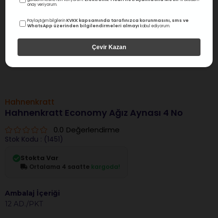
onay veriyorum.
KVKK kapsamında tarafınızca korunmasını, sms ve
Paylaştığım bilgilerin
WhatsApp üzerinden bilgilendirmeleri almayı
kabul ediyorum.
Çevir Kazan
Hahnenkratt
Hahnenkratt Economy Ağız Aynası 4 No
0.0
Değerlendirme
Stok Kodu
(1451)
Stokta Var
Ortalama 4 saatte
kargoda!
Ambalaj İçeriği
12 AD./PKT