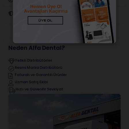
Güvenli Alışveriş
Neden Alfa Dental?
Yetkili Distribütörler
Resmi Marka Distribütörü
Faturalı ve Garantili Ürünler
Uzman Satış Ekibi
Hızlı ve Güvenilir Sevkiyat