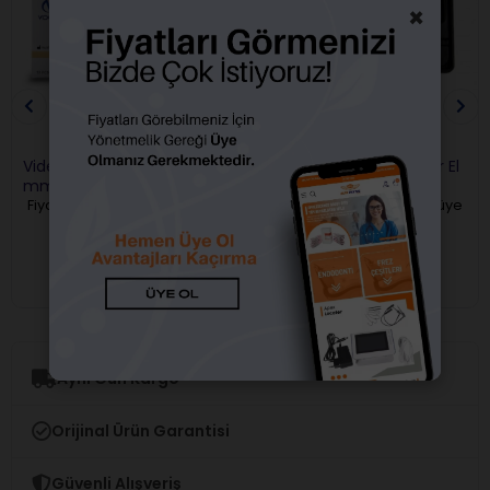
×
Videya Spreaders Eğe 25
Videya Manuel Protaper El
mm
Eğesi
Fiyatları görebilmek için üye
Fiyatları görebilmek için üye
girişi yapmalısınız.
girişi yapmalısınız.
Aynı Gün Kargo
Orijinal Ürün Garantisi
Güvenli Alışveriş