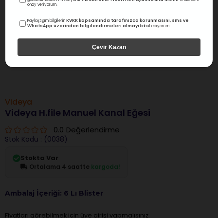
onay veriyorum.
KVKK kapsamında tarafınızca korunmasını, sms ve
Paylaştığım bilgilerin
WhatsApp üzerinden bilgilendirmeleri almayı
kabul ediyorum.
Çevir Kazan
Videya
Videya H.file Manuel Kanal Eğesi
0.0
Değerlendirme
Stok Kodu
(0038)
Stokta Var
Ortalama 4 saatte
kargoda!
Ambalaj İçeriği: 6 Lı Blister
Fiyatları görebilmek için üye girişi yapmalısınız.