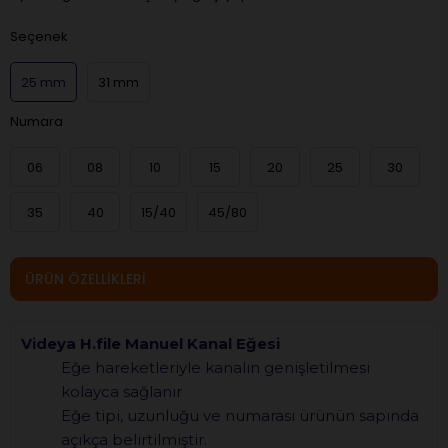
Seçenek
25 mm
31 mm
Numara
06
08
10
15
20
25
30
35
40
15/40
45/80
ÜRÜN ÖZELLIKLERI
Videya H.file Manuel Kanal Eğesi
Eğe hareketleriyle kanalın genişletilmesi
kolayca sağlanır
Eğe tipi, uzunluğu ve numarası ürünün sapında
açıkça belirtilmiştir.