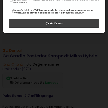
onay veriyorum.
KVKK kapsamında tarafınızca korunmasını, sms ve
Paylaştığım bilgilerin
WhatsApp üzerinden bilgilendirmeleri almayı
kabul ediyorum.
Çevir Kazan
Gc Dental
Gc Gradia Posterior Kompozit Mikro Hybrid
0.0
Değerlendirme
Stok Kodu
(0211)
Stokta Var
Ortalama 4 saatte
kargoda!
Paketleme: 2.7 ml’lik şırınga
Fiyatları görebilmek için üye girişi yapmalısınız.