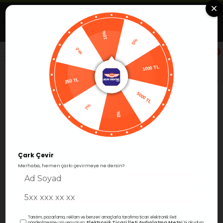
Uygulamada Aç
Görüntüle
Alfa Group Dental
Ücretsiz -Google Play'de
10%
5%
Pas
0
1000 TL
250 TL
Anasayfa
Restoratif
Kompozit Dolgular
Posterior 
5000 TL
7%
%3
Çark Çevir
Merhaba, hemen çarkı çevirmeye ne dersin?
Tanıtım, pazarlama, reklam ve benzeri amaçlarla tarafıma ticari elektronik ileti
Elektronik Ticari İleti Aydınlatma Metni
gönderilmesine izin veriyorum.
'ni okudum