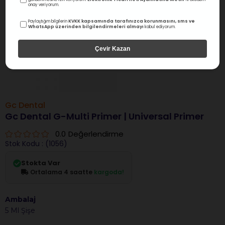
onay veriyorum.
KVKK kapsamında tarafınızca korunmasını, sms ve
Paylaştığım bilgilerin
WhatsApp üzerinden bilgilendirmeleri almayı
kabul ediyorum.
Çevir Kazan
Gc Dental
Gc Dental G-Multi Primer | Universal Primer
0.0
Değerlendirme
Stok Kodu
(1056)
Stokta Var
Ortalama 4 saatte
kargoda!
Ambalaj
5 Ml Şişe