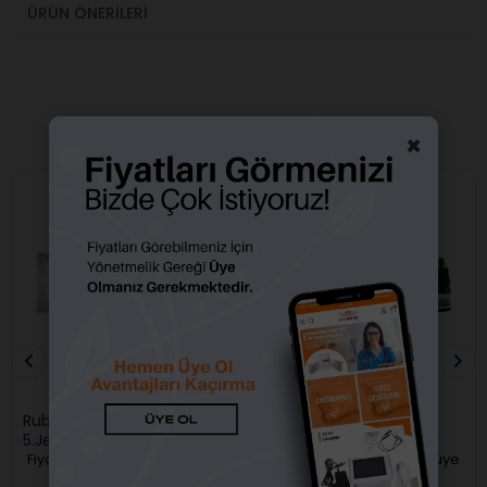
ÜRÜN ÖNERILERI
×
BENZER ÜRÜNLER
Ruby Single Bond Asitsiz
Rubydent Se Bonding
5.Jenerasyon
7.jenerasyon
Fiyatları görebilmek için üye
Fiyatları görebilmek için üye
girişi yapmalısınız.
girişi yapmalısınız.