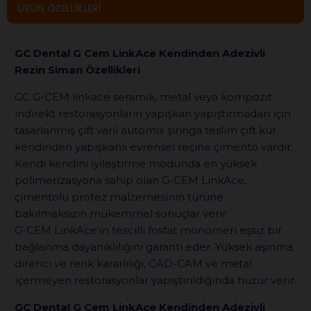
ÜRÜN ÖZELLIKLERI
GC Dental G Cem LinkAce Kendinden Adezivli
Rezin Siman Özellikleri
GC G-CEM linkace seramik, metal veya kompozit
indirekt restorasyonların yapışkan yapıştırmadan için
tasarlanmış çift varil automix şırınga teslim çift kür
kendinden yapışkanlı evrensel reçine çimento vardır.
Kendi kendini iyileştirme modunda en yüksek
polimerizasyona sahip olan G-CEM LinkAce,
çimentolu protez malzemesinin türüne
bakılmaksızın mükemmel sonuçlar verir.
G-CEM LinkAce'in tescilli fosfat monomeri eşsiz bir
bağlanma dayanıklılığını garanti eder. Yüksek aşınma
direnci ve renk kararlılığı, CAD-CAM ve metal
içermeyen restorasyonlar yapıştırıldığında huzur verir.
GC Dental G Cem LinkAce Kendinden Adezivli