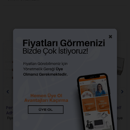
BENZER ÜRÜNLER
×
Pentron Breeze Self
DENTKIST SUPERCEM - Self
Adheziv Rezin Siman
Cure Rezin Siman
Fiyatları görebilmek için üye
Fiyatları görebilmek için üye
girişi yapmalısınız.
girişi yapmalısınız.