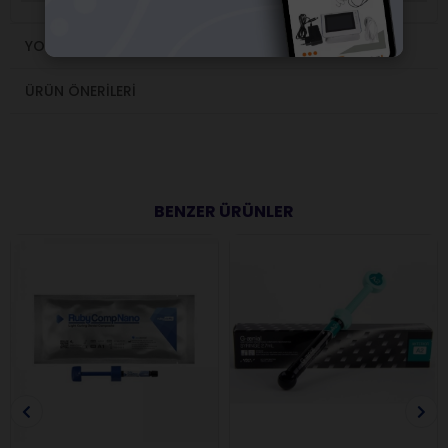
YORUMLAR
(0)
ÜRÜN ÖNERILERI
BENZER ÜRÜNLER