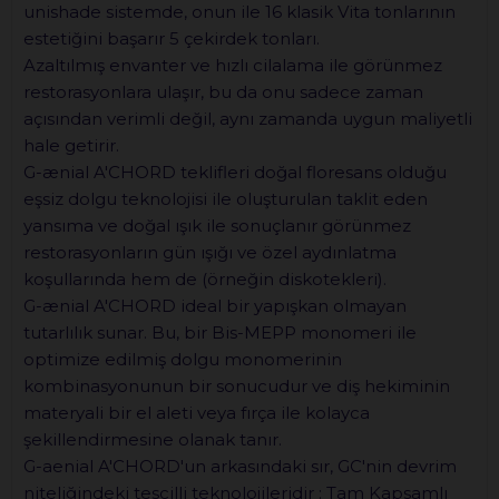
unishade sistemde, onun ile 16 klasik Vita tonlarının
estetiğini başarır 5 çekirdek tonları.
Azaltılmış envanter ve hızlı cilalama ile görünmez
restorasyonlara ulaşır, bu da onu sadece zaman
açısından verimli değil, aynı zamanda uygun maliyetli
hale getirir.
G-ænial A'CHORD teklifleri doğal floresans olduğu
eşsiz dolgu teknolojisi ile oluşturulan taklit eden
yansıma ve doğal ışık ile sonuçlanır görünmez
restorasyonların gün ışığı ve özel aydınlatma
koşullarında hem de (örneğin diskotekleri).
G-ænial A'CHORD ideal bir yapışkan olmayan
tutarlılık sunar. Bu, bir Bis-MEPP monomeri ile
optimize edilmiş dolgu monomerinin
kombinasyonunun bir sonucudur ve diş hekiminin
materyali bir el aleti veya fırça ile kolayca
şekillendirmesine olanak tanır.
G-aenial A'CHORD'un arkasındaki sır, GC'nin devrim
niteliğindeki tescilli teknolojileridir : Tam Kapsamlı