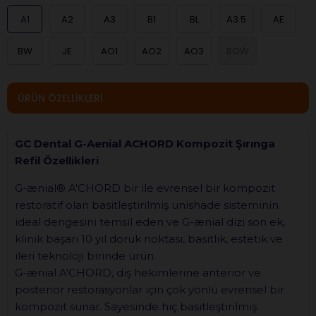
A1
A2
A3
B1
BL
A3.5
AE
BW
JE
AO1
AO2
AO3
BOW
ÜRÜN ÖZELLIKLERI
GC Dental G-Aenial ACHORD Kompozit Şırınga
Refil Özellikleri
G-ænial® A'CHORD bir ile evrensel bir kompozit
restoratif olan basitleştirilmiş unishade sisteminin
ideal dengesini temsil eden ve G-ænial dizi son ek,
klinik başarı 10 yıl doruk noktası, basitlik, estetik ve
ileri teknoloji birinde ürün.
G-ænial A'CHORD, diş hekimlerine anterior ve
posterior restorasyonlar için çok yönlü evrensel bir
kompozit sunar. Sayesinde hiç basitleştirilmiş