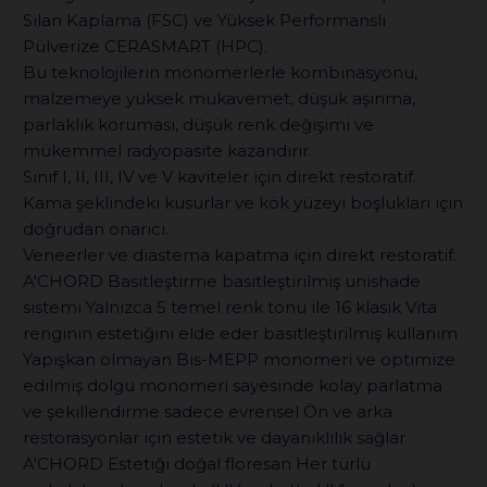
Silan Kaplama (FSC) ve Yüksek Performanslı
Pülverize CERASMART (HPC).
Bu teknolojilerin monomerlerle kombinasyonu,
malzemeye yüksek mukavemet, düşük aşınma,
parlaklık koruması, düşük renk değişimi ve
mükemmel radyopasite kazandırır.
Sınıf I, II, III, IV ve V kaviteler için direkt restoratif.
Kama şeklindeki kusurlar ve kök yüzeyi boşlukları için
doğrudan onarıcı.
Veneerler ve diastema kapatma için direkt restoratif.
A'CHORD Basitleştirme basitleştirilmiş unishade
sistemi Yalnızca 5 temel renk tonu ile 16 klasik Vita
renginin estetiğini elde eder basitleştirilmiş kullanım
Yapışkan olmayan Bis-MEPP monomeri ve optimize
edilmiş dolgu monomeri sayesinde kolay parlatma
ve şekillendirme sadece evrensel Ön ve arka
restorasyonlar için estetik ve dayanıklılık sağlar
A'CHORD Estetiği doğal floresan Her türlü