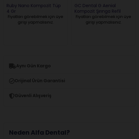
Ruby Nano Kompozit Tüp
GC Dental G Aenial
4 Gr
Kompozit Şırınga Refil
Anterior
Fiyatları görebilmek için üye
Fiyatları görebilmek için üye
girişi yapmalısınız.
girişi yapmalısınız.
Aynı Gün Kargo
Orijinal Ürün Garantisi
Güvenli Alışveriş
Neden Alfa Dental?