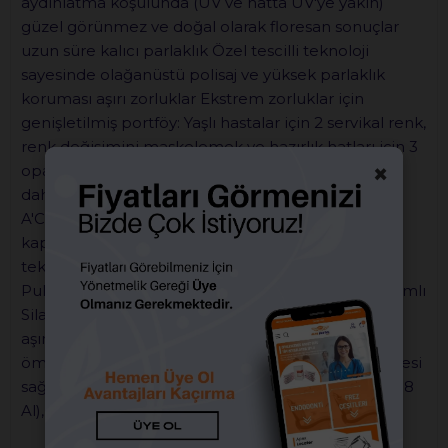
aydınlatma koşulunda (UV ve hatta UV'ye yakın)
güzel görünmez ve doğal olarak floresan sonuçlar
uzun süre kalıcı parlaklık Özel tescilli teknoloji
sayesinde olağanüstü polisaj ve yüksek parlaklık
koruması aşırı zorluklar Ekstrem zorluklar için
genişletilmiş portföy: Yaşlı hastalar için 2 servikal renk,
renk değişimini maskelemek ve hazırlık hatları için 3
×
opak, gerçeğe yakın yarı saydamlık için 2 mine ve
daha parlak gülümsemeler için 2 beyazlatıcı ton
A'CHORD Devrimci teknoloji tescilli dolgu ve
kaplama Uzun ömürlü restorasyonlar için son
teknoloji kompozisyon: Yüksek performanslı
Pulverize CERASMART (HPC) dolgu ve Tam Kapsamlı
Silan Kaplama (FSC) teknolojileri yüksek leke ve
aşınma direnci Spesifik monomer karışımı, uzun
ömürlü güzel restorasyonlar için kalıcı renk stabilitesi
sağlar mükemmel radyoopasite Radyopasite (% 318
Al), zaman içinde radyografik takibi optimize eder.