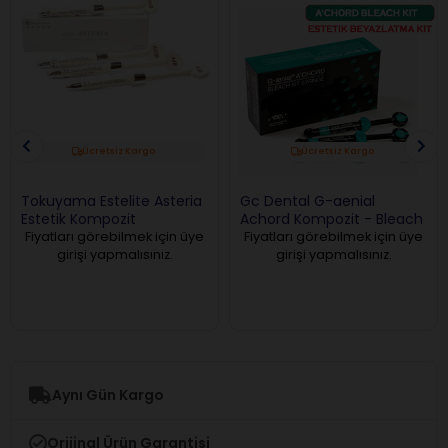
Ücretsiz Kargo
Ücretsiz Kargo
Tokuyama Estelite Asteria
Gc Dental G-aenial
Estetik Kompozit
Achord Kompozit - Bleach
Kit
Fiyatları görebilmek için üye
Fiyatları görebilmek için üye
girişi yapmalısınız.
girişi yapmalısınız.
Aynı Gün Kargo
Orijinal Ürün Garantisi