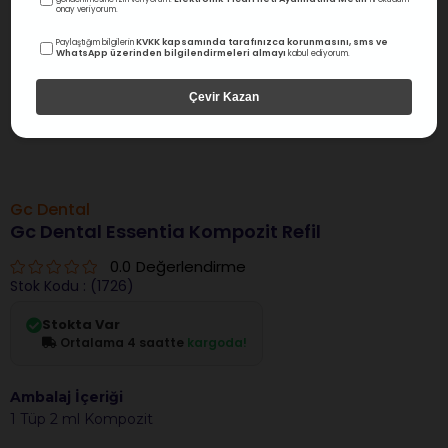
onay veriyorum.
KVKK kapsamında tarafınızca korunmasını, sms ve
Paylaştığım bilgilerin
WhatsApp üzerinden bilgilendirmeleri almayı
kabul ediyorum.
Çevir Kazan
Gc Dental
Gc Dental Essentia Kompozit Refil
0.0
Değerlendirme
Stok Kodu
(1726)
Stokta Var
Ortalama 4 saatte
kargoda!
Ambalaj İçeriği
1 Tüp 2 ml Kompozit