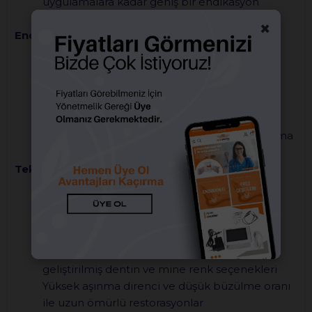
uygulamalara kadar geniş bir endikasyon
yelpazesine sahiptir.
×
Endikasyonlar:
Anterior ve posterior direkt restorasyonlar
Diastema kapamaları
Estetik sınıf III, IV ve V restorasyonlar
Diş formunun yeniden şekillendirilmesi
Küçük indirekt restorasyonlar (inlay/onlay)
Mine ve dentin restorasyonlarında katmanlama
tekniği ile uygulamalar
Teknik Özellikler:
Nano-hibrit yapısı sayesinde mükemmel
cilalanabilirlik ve uzun süreli parlaklık sağlar
Doğal translusensi ile diş dokusuna kusursuz
uyum
Katmanlı restorasyon için özel olarak
geliştirilmiş dentin ve mine renk seçenekleri
Yüksek aşınma direnci ve düşük büzülme oranı
ile uzun ömürlü restorasyonlar