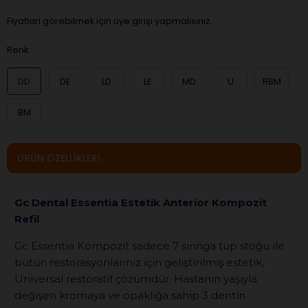
Fiyatları görebilmek için üye girişi yapmalısınız.
Renk
DD
DE
LD
LE
MD
U
RBM
BM
ÜRÜN ÖZELLIKLERI
Gc Dental Essentia Estetik Anterior Kompozit
Refil
Gc Essentia Kompozit sadece 7 sırınga tüp stoğu ile
bütün restorasyonlarınız için geliştirilmiş estetik,
Universal restoratif çözümdür. Hastanın yaşıyla
değişen kromaya ve opaklığa sahip 3 dentin