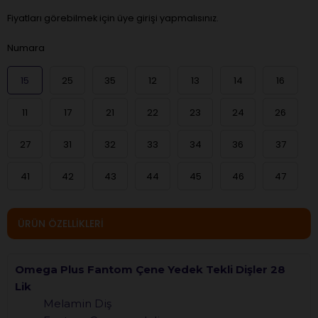
Fiyatları görebilmek için üye girişi yapmalısınız.
Numara
15
25
35
12
13
14
16
11
17
21
22
23
24
26
27
31
32
33
34
36
37
41
42
43
44
45
46
47
ÜRÜN ÖZELLIKLERI
Omega Plus Fantom Çene Yedek Tekli Dişler 28
Lik
Melamin Diş