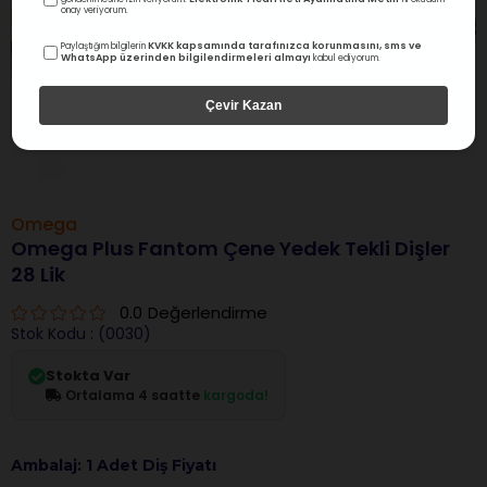
onay veriyorum.
KVKK kapsamında tarafınızca korunmasını, sms ve
Paylaştığım bilgilerin
WhatsApp üzerinden bilgilendirmeleri almayı
kabul ediyorum.
Çevir Kazan
Omega
Omega Plus Fantom Çene Yedek Tekli Dişler
28 Lik
0.0
Değerlendirme
Stok Kodu
(0030)
Stokta Var
Ortalama 4 saatte
kargoda!
Ambalaj: 1 Adet Diş Fiyatı