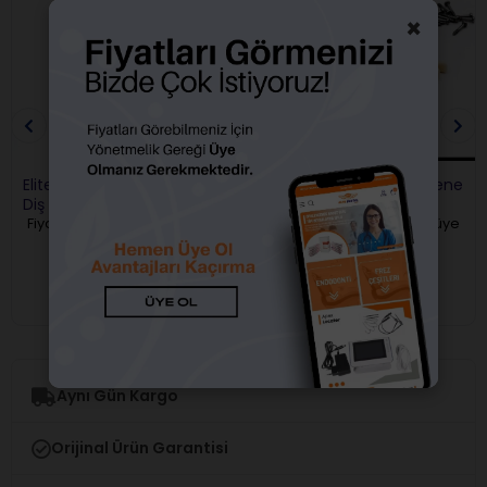
×
Elite Fantom Çene Yedek
Omega Plus Fantom Çene
Diş Seti
Yedek Tekli Dişler 32 Lik
Fiyatları görebilmek için üye
Fiyatları görebilmek için üye
girişi yapmalısınız.
girişi yapmalısınız.
Aynı Gün Kargo
Orijinal Ürün Garantisi