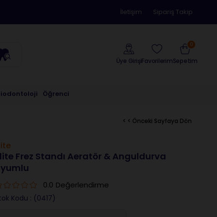
İletişim
Sipariş Takip
0
Üye Girişi
Sepetim
Favorilerim
riodontoloji
Öğrenci
< < Önceki Sayfaya Dön
lite
lite Frez Standı Aeratör & Anguldurva
Uyumlu
0.0
Değerlendirme
tok Kodu
(0417)