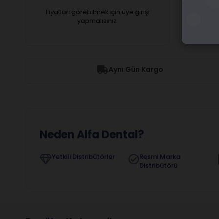
Fiyatları görebilmek için üye girişi
Fiyatl
yapmalısınız.
Aynı Gün Kargo
Neden Alfa Dental?
Yetkili Distribütörler
Resmi Marka
Distribütörü