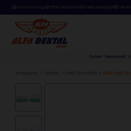
Aynı Gün Kargo
%100 Orjinal Ürün
Yetkili Distribütör
Teknik 
Outlet
Restoratif
Anasayfa
Frezler
Frez Standları
Elite Frez 