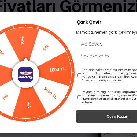
BENZER ÜRÜNLER
Çark Çevir
Merhaba, hemen çarkı çevirmeye
10%
5%
Pas
Tanıtım, pazarlama, reklam ve benze
1000 TL
L
tarafıma ticari elektronik ileti gönde
veriyorum.
Elektronik Ticari İleti A
'ni okudum onay veriyorum.
5000 TL
Paylaştığım bilgilerin
KVKK kapsamı
7%
tarafınızca korunmasını, sms ve W
üzerinden bilgilendirmeleri almayı
ediyorum.
%3
Çevir Kazan
ratör Frez Standı
Cotisen Çekmeceli Frez Kut