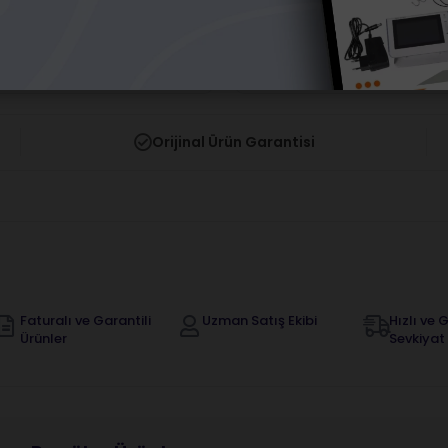
arı görebilmek için üye girişi
Fiyatları görebilmek için üye
yapmalısınız.
yapmalısınız.
Orijinal Ürün Garantisi
Faturalı ve Garantili
Uzman Satış Ekibi
Hızlı ve G
Ürünler
Sevkiyat