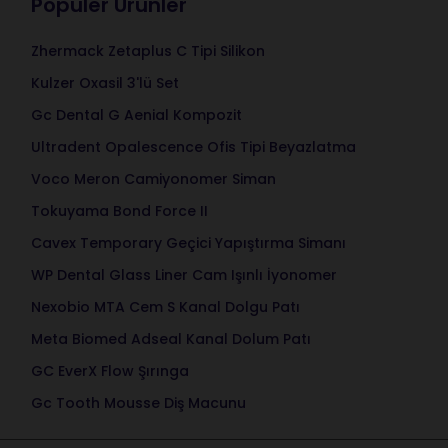
Popüler Ürünler
Zhermack Zetaplus C Tipi Silikon
Kulzer Oxasil 3'lü Set
Gc Dental G Aenial Kompozit
Ultradent Opalescence Ofis Tipi Beyazlatma
Voco Meron Camiyonomer Siman
Tokuyama Bond Force II
Cavex Temporary Geçici Yapıştırma Simanı
WP Dental Glass Liner Cam Işınlı İyonomer
Nexobio MTA Cem S Kanal Dolgu Patı
Meta Biomed Adseal Kanal Dolum Patı
GC EverX Flow Şırınga
Gc Tooth Mousse Diş Macunu