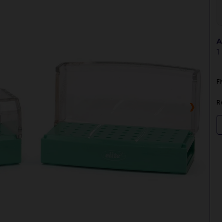
A
1
F
›
R