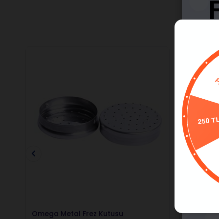
250 T
Omega Metal Frez Kutusu
Omega Ae