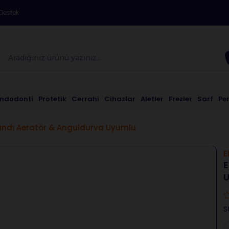
Destek
Endodonti
Protetik
Cerrahi
Cihazlar
Aletler
Frezler
Sarf
Pe
Standı Aeratör & Anguldurva Uyumlu
E
E
S