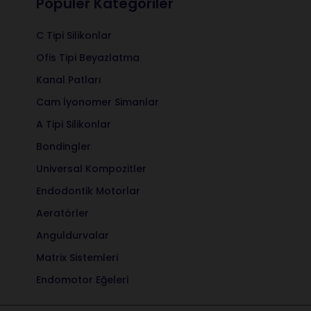
Popüler Kategoriler
C Tipi Silikonlar
Ofis Tipi Beyazlatma
Kanal Patları
Cam İyonomer Simanlar
A Tipi Silikonlar
Bondingler
Universal Kompozitler
Endodontik Motorlar
Aeratörler
Anguldurvalar
Matrix Sistemleri
Endomotor Eğeleri