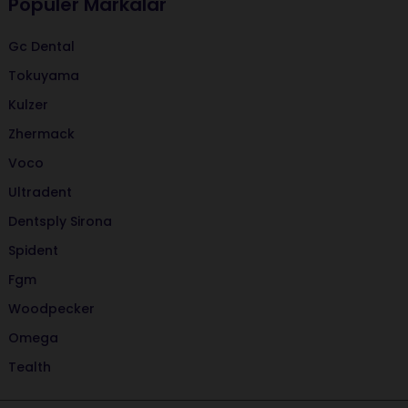
Popüler Markalar
Gc Dental
Tokuyama
Kulzer
Zhermack
Voco
Ultradent
Dentsply Sirona
Spident
Fgm
Woodpecker
Omega
Tealth