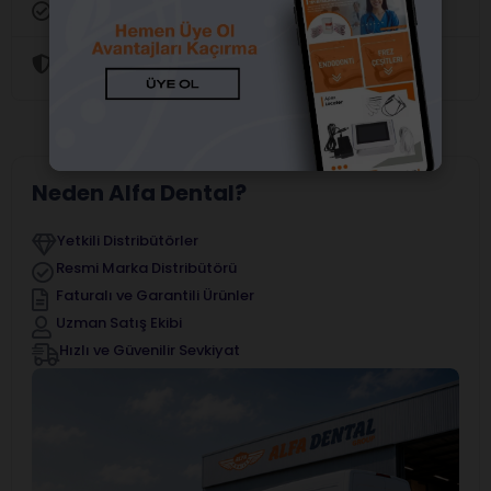
Orijinal Ürün Garantisi
Güvenli Alışveriş
Neden Alfa Dental?
Yetkili Distribütörler
Resmi Marka Distribütörü
Faturalı ve Garantili Ürünler
Uzman Satış Ekibi
Hızlı ve Güvenilir Sevkiyat