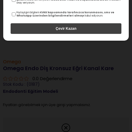
onay veriyorum.
KVKK kapsamında tarafınızca korunmasını, sms ve
Paylaştığım bilgilerin
WhatsApp üzerinden bilgilendirmeleri almayı
kabul ediyorum.
Çevir Kazan
Omega
Omega Endo Diş Kronsuz Eğri Kanal Kare
0.0
Değerlendirme
Stok Kodu
(0187)
Endodonti Eğitim Modeli
Fiyatları görebilmek için üye girişi yapmalısınız.