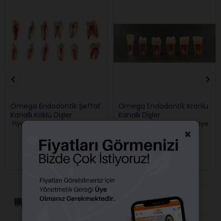
Omega Endodontik Şeffaf
Omega Endodontik Kronlu
Kanallı Köklü Dişler
Kanallı Dişler
Fiyatları görebilmek için üye
Fiyatları görebilmek için üye
×
girişi yapmalısınız.
girişi yapmalısınız.
Aynı Gün Kargo