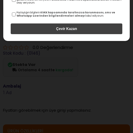
onay veriyorum.
KVKK kapsamında tarafınızca korunmasını, sms ve
Paylaştığım bilgilerin
WhatsApp üzerinden bilgilendirmeleri almayı
kabul ediyorum.
Çevir Kazan
Omega
Omega Elmas Separe Metal
0.0
Değerlendirme
Stok Kodu
(0146)
Stokta Var
Ortalama 4 saatte
kargoda!
Ambalaj
1 Ad
Fiyatları görebilmek için üye girişi yapmalısınız.
ÜRÜN ÖZELLIKLERI