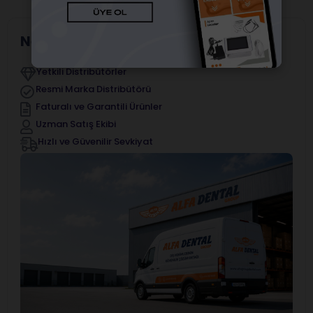
Neden Alfa Dental?
Yetkili Distribütörler
Resmi Marka Distribütörü
Faturalı ve Garantili Ürünler
Uzman Satış Ekibi
Hızlı ve Güvenilir Sevkiyat