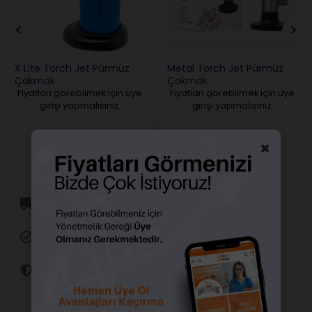
X Lite Torch Jet Pürmüz
Metal Torch Jet Pürmüz
Çakmak
Çakmak
Fiyatları görebilmek için üye
Fiyatları görebilmek için üye
girişi yapmalısınız.
girişi yapmalısınız.
×
Aynı Gün Kargo
Orijinal Ürün Garantisi
Güvenli Alışveriş