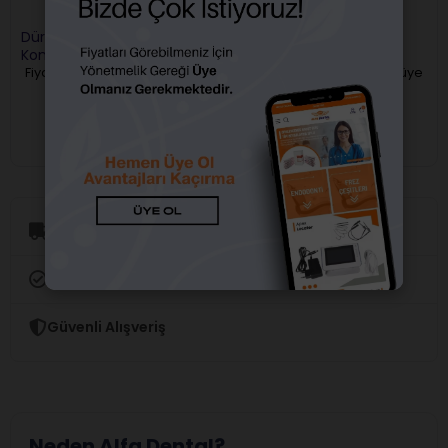
Dürr Dental Tornado 2
Dürr Dental Tornado 1
Kompresör
Kompresör
Fiyatları görebilmek için üye
Fiyatları görebilmek için üye
girişi yapmalısınız.
girişi yapmalısınız.
Aynı Gün Kargo
Orijinal Ürün Garantisi
Güvenli Alışveriş
Neden Alfa Dental?