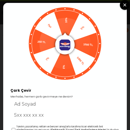
Uygulamada Aç
Görüntüle
Alfa Group Dental
Ücretsiz -Google Play'de
10%
Pas
5%
0
250 TL
Anasayfa
Cihazlar
Dental Ünitler
Dental Kompresör
1000 TL
7%
5000 TL
Ücretsiz Kargo
%3
Çark Çevir
Merhaba, hemen çarkı çevirmeye ne dersin?
Tanıtım, pazarlama, reklam ve benzeri amaçlarla tarafıma ticari elektronik ileti
Elektronik Ticari İleti Aydınlatma Metni
gönderilmesine izin veriyorum.
'ni okudum