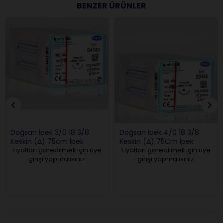
BENZER ÜRÜNLER
Doğsan İpek 3/0 18 3/8
Doğsan İpek 4/0 18 3/8
Keskin (Δ) 75cm İpek
Keskin (Δ) 75Cm İpek
Emilemeyen Sütür
Fiyatları görebilmek için üye
Fiyatları görebilmek için üye
girişi yapmalısınız.
girişi yapmalısınız.