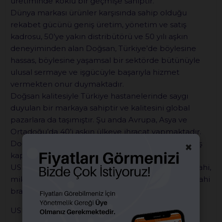
üretiminde köklü bir geçmişe sahiptir.
Dünya markası ürünler karşısında sahip olduğu
rekabet gücünü geniş üretim, yönetim ve satış
kadrosu, 50’ye yakın distribütörü ve 50 yılı aşkın
deneyiminden alan Doğsan, Türkiye’de böylesine
hassas, böylesine yaşamsal bir sektörde bütünüyle
ulusal sermaye ve işgücüyle başarıyla hizmet
vermekten onur duymaktadır.
Doğsan kalitesiyle Türkiye hastanelerinde saygı
duyulan bir markaya sahiptir ve kalitesini global
pazarlara da taşımıştır. Şu anda Avrupa, Asya ve
Ortadoğu’da 40’i aşkın ülkeye ihracat yapmaktadır.
Doğsan; emilebilir ve emilmeyen sütürleri ile geniş
×
kapsamlı ürün yelpazesine sahiptir. USP 12/0’dan
USP 5 aralığındaki sütürler ile kardiyovasküler cerrahi,
mikrocerrahi ve göz cerrahisini de içeren tüm cerrahi
branşların ihtiyaçlarını karşılamaktadır.
USP (3/0,4/0 ...) 3/0