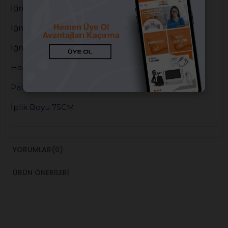
İğne Şekli (1/2 , 3/8 ...) 1/2
İğne Tipi (▼,Δ,●,PL) YUVARLAK (●)
İğne Boyu (16,18,20...) 20
Hammadde POLYESTER
Paket İçeriği 12 AD./PKT
İplik Boyu 75CM
YORUMLAR
(0)
ÜRÜN ÖNERILERI