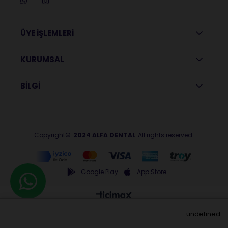
ÜYE İŞLEMLERİ
KURUMSAL
BİLGİ
Copyright©
2024 ALFA DENTAL
All rights reserved.
Google Play
App Store
undefined
Anasayfa
Menu
Üye Girişi
Sepetim
Favorilerim