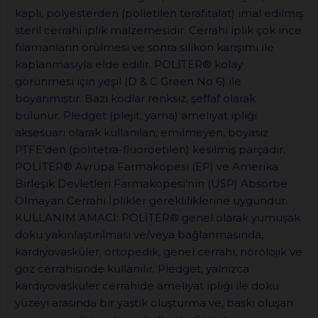
kaplı, polyesterden (polietilen terafitalat) imal edilmiş
steril cerrahi iplik malzemesidir. Cerrahi iplik çok ince
filamanların örülmesi ve sonra silikon karışımı ile
kaplanmasıyla elde edilir. POLİTER® kolay
görünmesi için yeşil (D & C Green No 6) ile
boyanmıştır. Bazı kodlar renksiz, şeffaf olarak
bulunur. Pledget (plejit, yama) ameliyat ipliği
aksesuarı olarak kullanılan, emilmeyen, boyasız
PTFE’den (politetra-fluoroetilen) kesilmiş parçadır.
POLİTER® Avrupa Farmakopesi (EP) ve Amerika
Birleşik Devletleri Farmakopesi’nin (USP) Absorbe
Olmayan Cerrahi İplikler gerekliliklerine uygundur.
KULLANIM AMACI: POLİTER® genel olarak yumuşak
doku yakınlaştırılması ve/veya bağlanmasında,
kardiyovasküler, ortopedik, genel cerrahi, nörolojik ve
göz cerrahisinde kullanılır. Pledget, yalnızca
kardiyovasküler cerrahide ameliyat ipliği ile doku
yüzeyi arasında bir yastık oluşturma ve, baskı oluşan