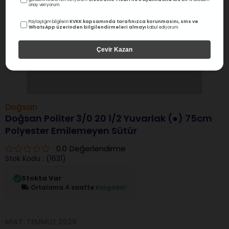
onay veriyorum.
KVKK kapsamında tarafınızca korunmasını, sms ve
Paylaştığım bilgilerin
WhatsApp üzerinden bilgilendirmeleri almayı
kabul ediyorum.
Çevir Kazan
Doğsan
Doğsan Politer 3/0 20 1/2 Yuvarlak (●) 75cm
Polyester Emilemeyen Sütür
0.0
Değerlendirme
Stok Kodu
(1631)
Stokta Var
Ortalama 4 saatte
kargoda!
MIAT: TEMMUZ 2028