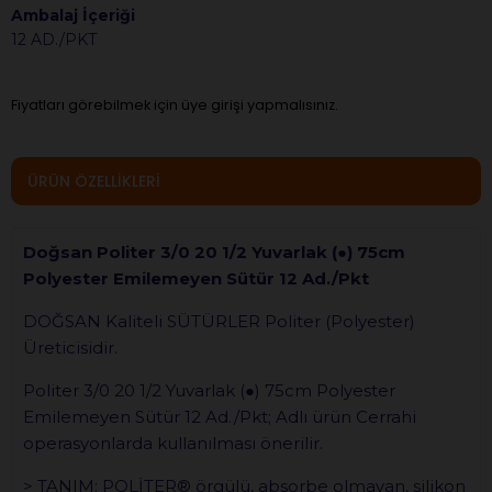
Ambalaj İçeriği
12 AD./PKT
Fiyatları görebilmek için üye girişi yapmalısınız.
ÜRÜN ÖZELLIKLERI
Doğsan Politer 3/0 20 1/2 Yuvarlak (●) 75cm
Polyester Emilemeyen Sütür 12 Ad./Pkt
DOĞSAN Kaliteli SÜTÜRLER Politer (Polyester)
Üreticisidir.
Politer 3/0 20 1/2 Yuvarlak (●) 75cm Polyester
Emilemeyen Sütür 12 Ad./Pkt; Adlı ürün Cerrahi
operasyonlarda kullanılması önerilir.
> TANIM: POLİTER® örgülü, absorbe olmayan, silikon