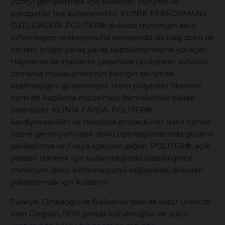
yüzeyi genişletmek için kullanılır. Sütürler ve
pledgetlar tek kullanımlıktır. KLİNİK PERFORMANS
ÖZELLİKLERİ: POLİTER® dokuda minimum akut
inflamasyon reaksiyonuna sonrasında da bağ doku ile
cerrahi ipliğin yavaş yavaş kapsülleşmesine yol açar.
Hayvanlarda implante çalışmaları polyester sütürün
zamanla mukavemetinin belirgin seviyede
azalmadığını göstermiştir. Hem polyester fiberleri
hem de kaplama malzemesi farmakolojik olarak
zararsızdır. KLİNİK FAYDA: POLİTER®,
kardiyovasküler ve nörolojik prosedürler dahil olmak
üzere genel yumuşak doku operasyonlarında güvenli
yaklaştırma ve / veya ligasyon sağlar. POLİTER®, açık
yaraları dikmek için kullanıldığında olabildiğince
minimum doku enflamasyonu sağlayarak, dokuları
yaklaştırmak için kullanılır.
Türkiye, Ortadoğu ve Balkanlar’daki ilk sütür üreticisi
olan Doğsan, 1970 yılında kurulmuştur ve sütür