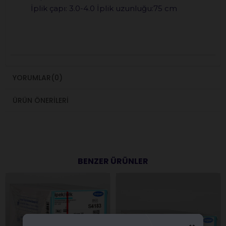
İplik çapı: 3.0-4.0 İplik uzunluğu:75 cm
YORUMLAR
(0)
ÜRÜN ÖNERILERI
BENZER ÜRÜNLER