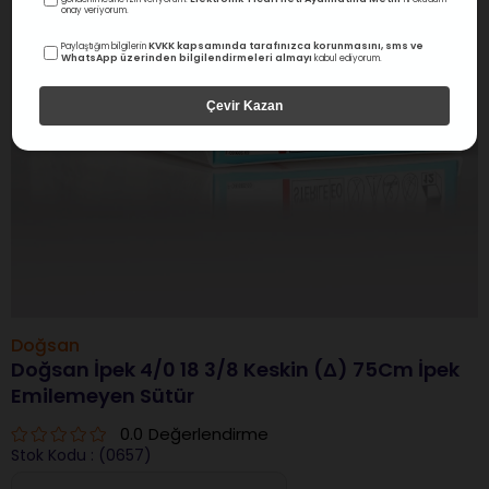
onay veriyorum.
KVKK kapsamında tarafınızca korunmasını, sms ve
Paylaştığım bilgilerin
WhatsApp üzerinden bilgilendirmeleri almayı
kabul ediyorum.
Çevir Kazan
Doğsan
Doğsan İpek 4/0 18 3/8 Keskin (Δ) 75Cm İpek
Emilemeyen Sütür
0.0
Değerlendirme
Stok Kodu
(0657)