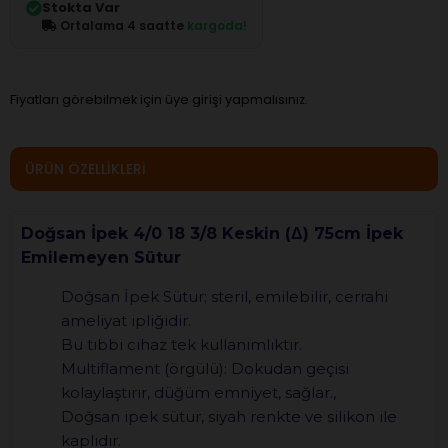
Stokta Var
Ortalama 4 saatte
kargoda!
Fiyatları görebilmek için üye girişi yapmalısınız.
ÜRÜN ÖZELLIKLERI
Doğsan İpek 4/0 18 3/8 Keskin (Δ) 75cm İpek
Emilemeyen Sütur
Doğsan İpek Sütur; steril, emilebilir, cerrahi
ameliyat ipliğidir.
Bu tıbbi cihaz tek kullanımlıktır.
Multiflament (örgülü): Dokudan geçisi
kolaylaştırır, düğüm emniyet, sağlar.,
Doğsan ipek sütur, siyah renkte ve silikon ile
kaplıdır.