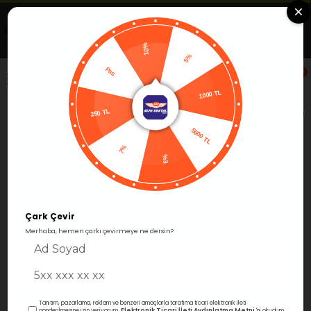
Uygulamada Aç
Görüntüle
Alfa Group Dental
Ücretsiz -Google Play'de
10%
5%
Pas
0
1000 TL
250 TL
Anasayfa
Endodonti
Kök & Kanal
İrrigasyon İğneleri
5000 TL
7%
%3
Çark Çevir
Merhaba, hemen çarkı çevirmeye ne dersin?
Tanıtım, pazarlama, reklam ve benzeri amaçlarla tarafıma ticari elektronik ileti
Elektronik Ticari İleti Aydınlatma Metni
gönderilmesine izin veriyorum.
'ni okudum