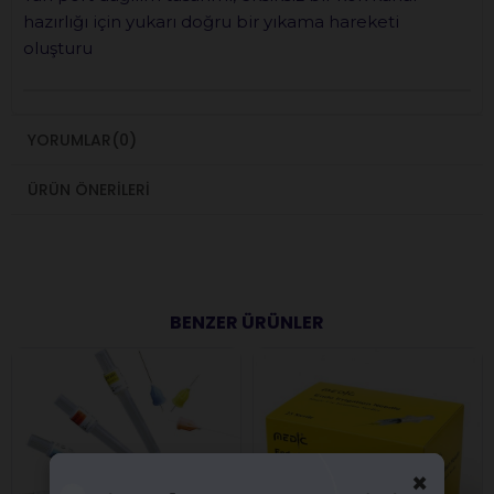
hazırlığı için yukarı doğru bir yıkama hareketi
oluşturu
YORUMLAR
(0)
ÜRÜN ÖNERILERI
BENZER ÜRÜNLER
×