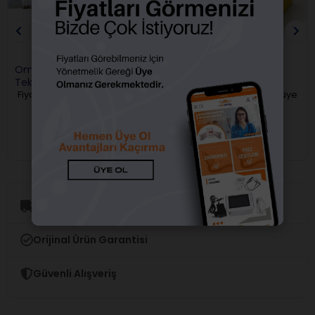
Omega İrrigasyon İğnesi
Medic Steril İrrigasyon
Tekli
İğnesi 30 g x 25 MM
Fiyatları görebilmek için üye
Fiyatları görebilmek için üye
girişi yapmalısınız.
girişi yapmalısınız.
Aynı Gün Kargo
Orijinal Ürün Garantisi
Güvenli Alışveriş