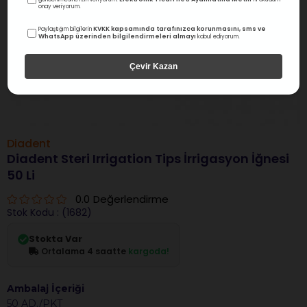
onay veriyorum.
KVKK kapsamında tarafınızca korunmasını, sms ve
Paylaştığım bilgilerin
WhatsApp üzerinden bilgilendirmeleri almayı
kabul ediyorum.
Çevir Kazan
Diadent
Diadent Steri Irrigation Tips İrrigasyon İğnesi
50 Li
0.0
Değerlendirme
Stok Kodu
(1682)
Stokta Var
Ortalama 4 saatte
kargoda!
Ambalaj İçeriği
50 AD./PKT