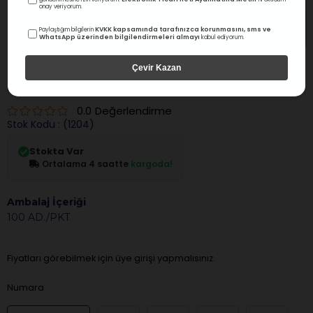
onay veriyorum.
KVKK kapsamında tarafınızca korunmasını, sms ve
Paylaştığım bilgilerin
WhatsApp üzerinden bilgilendirmeleri almayı
kabul ediyorum.
Diadent
Çevir Kazan
Diadent DIA-PROISO Açılı Paper Points .04 Açılı
0.0
Değerlendirme
Stok Kodu
(1204)
Stokta Var
Ortalama 4 saatte
kargoda!
Ambalaj İçeriği
100 AD./PKT
Fiyatları görebilmek için üye girişi yapmalısınız.
Numara