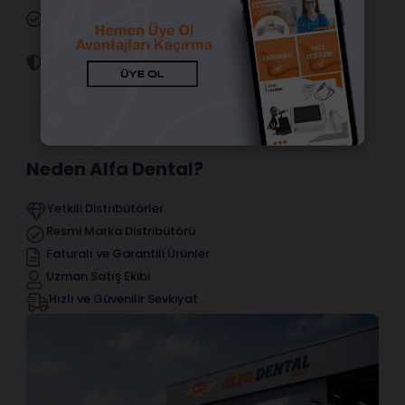
Orijinal Ürün Garantisi
Güvenli Alışveriş
Neden Alfa Dental?
Yetkili Distribütörler
Resmi Marka Distribütörü
Faturalı ve Garantili Ürünler
Uzman Satış Ekibi
Hızlı ve Güvenilir Sevkiyat