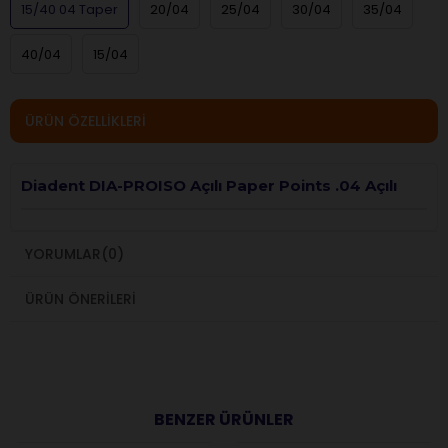
15/40 04 Taper
20/04
25/04
30/04
35/04
40/04
15/04
ÜRÜN ÖZELLIKLERI
Diadent DIA-PROISO Açılı Paper Points .04 Açılı
YORUMLAR
(0)
ÜRÜN ÖNERILERI
BENZER ÜRÜNLER