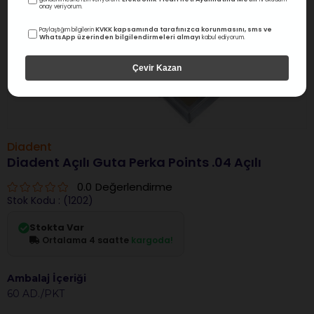
onay veriyorum.
KVKK kapsamında tarafınızca korunmasını, sms ve
Paylaştığım bilgilerin
WhatsApp üzerinden bilgilendirmeleri almayı
kabul ediyorum.
Çevir Kazan
Diadent
Diadent Açılı Guta Perka Points .04 Açılı
0.0
Değerlendirme
Stok Kodu
(1202)
Stokta Var
Ortalama 4 saatte
kargoda!
Ambalaj İçeriği
60 AD./PKT