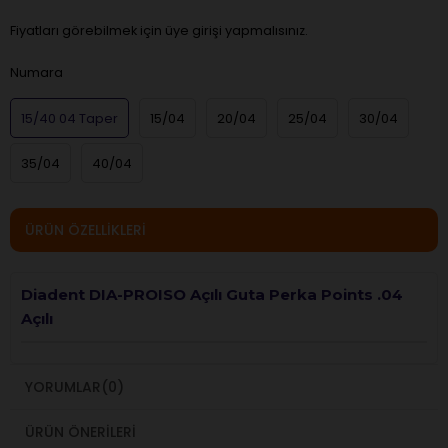
Fiyatları görebilmek için üye girişi yapmalısınız.
Numara
15/40 04 Taper
15/04
20/04
25/04
30/04
35/04
40/04
ÜRÜN ÖZELLIKLERI
Diadent DIA-PROISO Açılı Guta Perka Points .04
Açılı
YORUMLAR
(0)
ÜRÜN ÖNERILERI