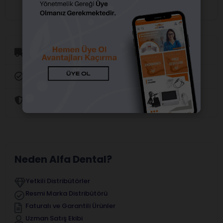
Aynı Gün Kargo
Orijinal Ürün Garantisi
Güvenli Alışveriş
Neden Alfa Dental?
Yetkili Distribütörler
Resmi Marka Distribütörü
Faturalı ve Garantili Ürünler
Uzman Satış Ekibi