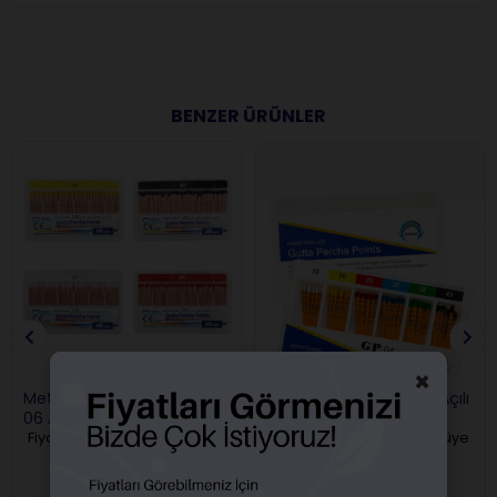
BENZER ÜRÜNLER
×
Meta Biomed Guta Perka
Omega Gutta Percha Açılı
06 Açılı
Fiyatları görebilmek için üye
Fiyatları görebilmek için üye
girişi yapmalısınız.
girişi yapmalısınız.