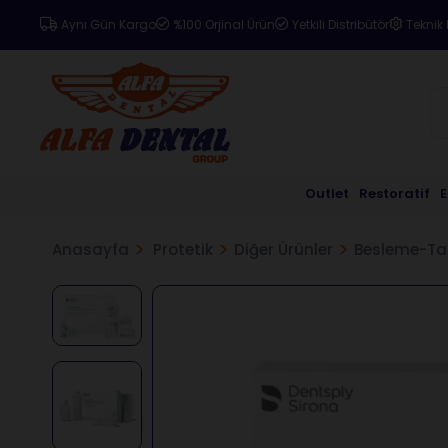
Aynı Gün Kargo
%100 Orjinal Ürün
Yetkili Distribütör
Teknik 
Outlet
Restoratif
Anasayfa
Protetik
Diğer Ürünler
Besleme-Ta