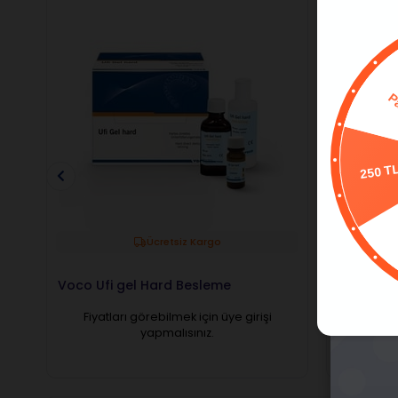
250 T
Ücretsiz Kargo
Voco Ufi gel Hard Besleme
Voco Ufi
Fiyatları görebilmek için üye girişi
Fiyatl
yapmalısınız.