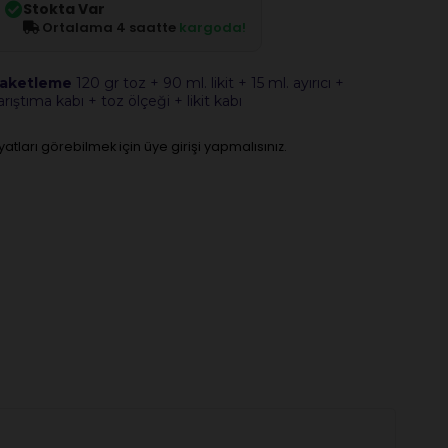
Stokta Var
Ortalama 4 saatte
kargoda!
aketleme
120 gr toz + 90 ml. likit + 15 ml. ayırıcı +
arıştıma kabı + toz ölçeği + likit kabı
iyatları görebilmek için üye girişi yapmalısınız.