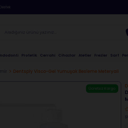
Destek
Endodonti
Protetik
Cerrahi
Cihazlar
Aletler
Frezler
Sarf
Pe
mir
Dentsply Visco-Gel Yumuşak Besleme Meteryali
D
Ücretsiz Kargo
D
M
S