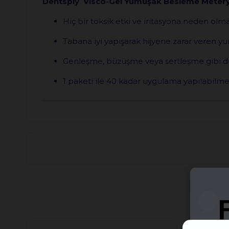
Dentsply Visco-Gel Yumuşak Besleme Meterya
Hiç bir toksik etki ve iritasyona neden o
Tabana iyi yapışarak hijyene zarar veren y
Genleşme, büzüşme veya sertleşme gibi d
1 paketi ile 40 kadar uygulama yapılabilm