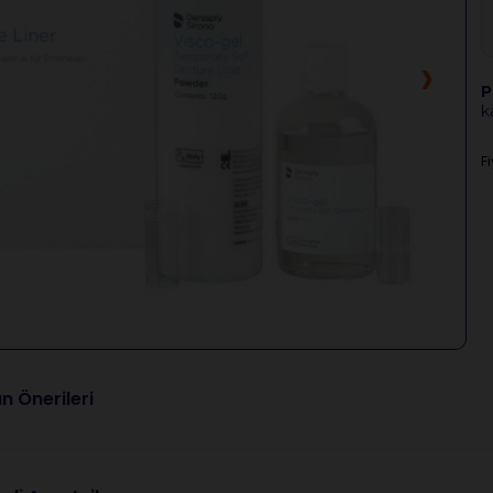
›
P
k
F
n Önerileri