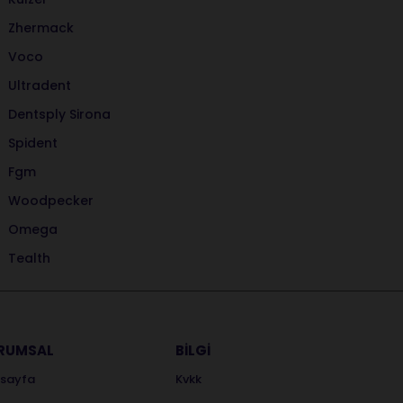
Zhermack
Voco
Ultradent
Dentsply Sirona
Spident
Fgm
Woodpecker
Omega
Tealth
RUMSAL
BİLGİ
sayfa
Kvkk