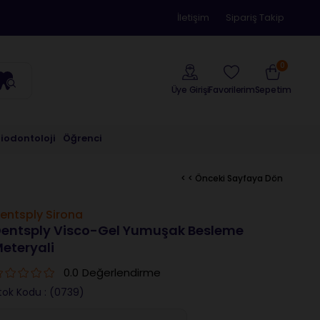
İletişim
Sipariş Takip
0
Üye Girişi
Sepetim
Favorilerim
riodontoloji
Öğrenci
< < Önceki Sayfaya Dön
entsply Sirona
entsply Visco-Gel Yumuşak Besleme
eteryali
0.0
Değerlendirme
tok Kodu
(0739)