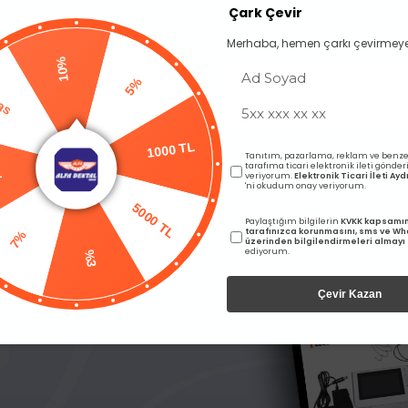
Çark Çevir
Merhaba, hemen çarkı çevirmeye
10%
Pas
5%
L
Tanıtım, pazarlama, reklam ve benze
1000 TL
tarafıma ticari elektronik ileti gönde
veriyorum.
Elektronik Ticari İleti A
'ni okudum onay veriyorum.
5000 TL
7%
Paylaştığım bilgilerin
KVKK kapsamı
tarafınızca korunmasını, sms ve W
üzerinden bilgilendirmeleri almayı
Ücretsiz Kargo
Ücretsiz Kargo
ediyorum.
%3
 gel P Yumuşak Besleme
Bisco Porselen Tamir Seti
Çevir Kazan
arı görebilmek için üye girişi
Fiyatları görebilmek için üye
yapmalısınız.
yapmalısınız.