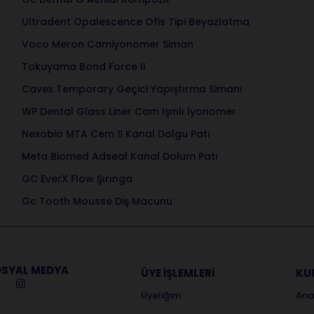
Ultradent Opalescence Ofis Tipi Beyazlatma
Voco Meron Camiyonomer Siman
Tokuyama Bond Force II
Cavex Temporary Geçici Yapıştırma Simanı
WP Dental Glass Liner Cam Işınlı İyonomer
Nexobio MTA Cem S Kanal Dolgu Patı
Meta Biomed Adseal Kanal Dolum Patı
GC EverX Flow Şırınga
Gc Tooth Mousse Diş Macunu
SYAL MEDYA
ÜYE İŞLEMLERİ
KU
Üyeliğim
Ana