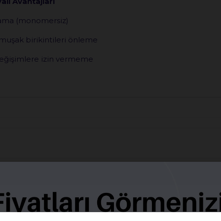
li Avantajları
lmama (monomersiz)
umuşak birikintileri önleme
eğişimlere izin vermeme
e
BENZER ÜRÜNLER