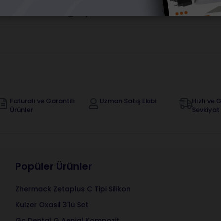
Orijinal Ürün Garantisi
Faturalı ve Garantili
Uzman Satış Ekibi
Hızlı ve G
Ürünler
Sevkiyat
Popüler Ürünler
Zhermack Zetaplus C Tipi Silikon
Kulzer Oxasil 3'lü Set
Gc Dental G Aenial Kompozit