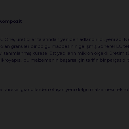
 Kompozit
One, üreticiler tarafından yeniden adlandırıldı, yeni adı Ne
ji olan granüler bir dolgu maddesinin gelişmiş SphereTEC t
iyi tanımlanmış küresel üst yapıların mikron ölçekli üretim 
ikroyapısı, bu malzemenin başarısı için tarifin bir parçasıd
te küresel granüllerden oluşan yeni dolgu malzemesi teknoloji