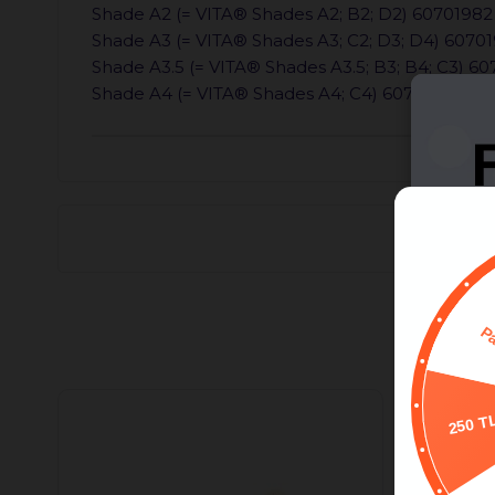
Shade A2 (= VITA® Shades A2; B2; D2) 60701982
Shade A3 (= VITA® Shades A3; C2; D3; D4) 6070
Shade A3.5 (= VITA® Shades A3.5; B3; B4; C3) 6
Shade A4 (= VITA® Shades A4; C4) 60701984
250 T
7