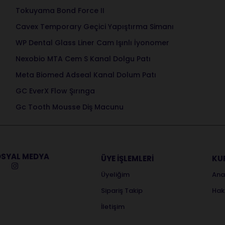
Tokuyama Bond Force II
Cavex Temporary Geçici Yapıştırma Simanı
WP Dental Glass Liner Cam Işınlı İyonomer
Nexobio MTA Cem S Kanal Dolgu Patı
Meta Biomed Adseal Kanal Dolum Patı
GC EverX Flow Şırınga
Gc Tooth Mousse Diş Macunu
SYAL MEDYA
ÜYE İŞLEMLERİ
KU
Üyeliğim
Ana
Sipariş Takip
Hak
İletişim