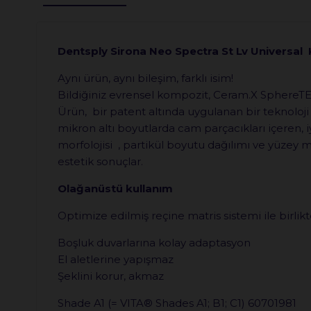
Dentsply Sirona Neo Spectra St Lv Universal
Aynı ürün, aynı bileşim, farklı isim!
Bildiğiniz evrensel kompozit, Ceram.X SphereTEC 
Ürün, bir patent altında uygulanan bir teknolo
mikron altı boyutlarda cam parçacıkları içeren, 
morfolojisi , partikül boyutu dağılımı ve yüzey m
estetik sonuçlar.
Olağanüstü kullanım
Optimize edilmiş reçine matris sistemi ile birlik
Boşluk duvarlarına kolay adaptasyon
El aletlerine yapışmaz
Şeklini korur, akmaz
Shade A1 (= VITA® Shades A1; B1; C1) 60701981