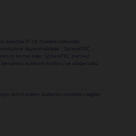
o Spectra ST LV! (Yüksek viskozite)
eknolojisine dayanmaktadır . SphereTEC ,
sürecini temsil eder. SphereTEC partikül
ır: benzersiz kullanım konforu ve olağanüstü
si, tercih edilen kullanım özellikleri sağlar: