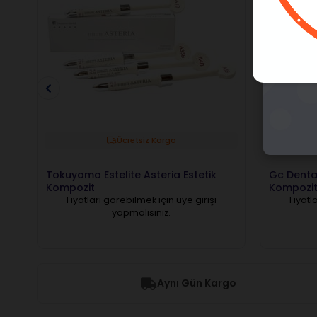
Ücretsiz Kargo
Tokuyama Estelite Asteria Estetik
Gc Denta
Kompozit
Kompozit 
Fiyatları görebilmek için üye girişi
Fiyatl
yapmalısınız.
Aynı Gün Kargo