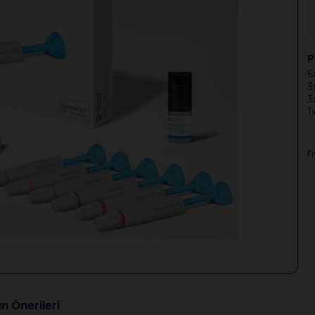
P
6
3
3
1
F
n Önerileri