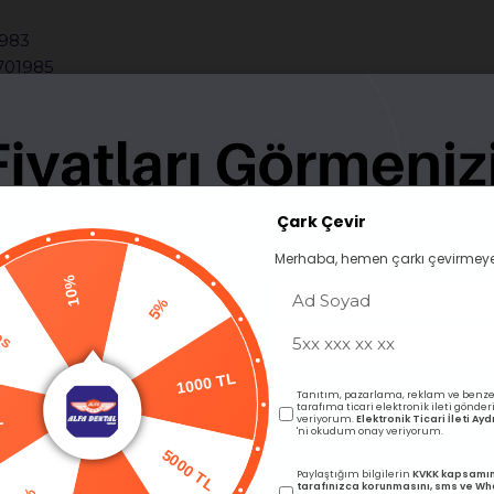
1983
0701985
Çark Çevir
Merhaba, hemen çarkı çevirmeye
10%
Pas
5%
BENZER ÜRÜNLER
L
Tanıtım, pazarlama, reklam ve benze
tarafıma ticari elektronik ileti gönde
1000 TL
veriyorum.
Elektronik Ticari İleti A
'ni okudum onay veriyorum.
%
Paylaştığım bilgilerin
KVKK kapsamı
tarafınızca korunmasını, sms ve W