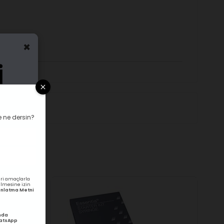
×
 ne dersin?
ri amaçlarla
rilmesine izin
ydınlatma Metni
nda
hatsApp