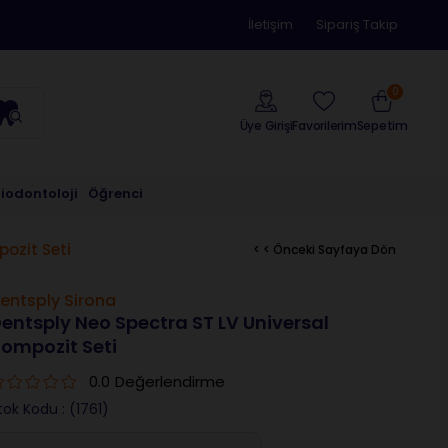
İletişim
Sipariş Takip
0
Üye Girişi
Sepetim
Favorilerim
riodontoloji
Öğrenci
ozit Seti
< < Önceki Sayfaya Dön
entsply Sirona
entsply Neo Spectra ST LV Universal
ompozit Seti
0.0
Değerlendirme
tok Kodu
(1761)