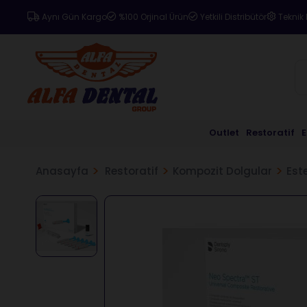
Aynı Gün Kargo
%100 Orjinal Ürün
Yetkili Distribütör
Teknik 
Outlet
Restoratif
Anasayfa
Restoratif
Kompozit Dolgular
Est