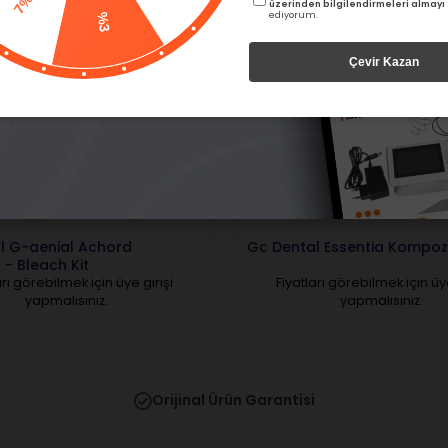
5000 TL
üzerinden bilgilendirmeleri almayı
ediyorum.
%3
Çevir Kazan
Ücretsiz Kargo
Ücretsiz Kargo
l G-aenial Achord
Gc Dental Essentia Kompozit
- Bleach Kit
arı görebilmek için üye girişi
Fiyatları görebilmek için üye
yapmalısınız.
yapmalısınız.
Orijinal Ürün Garantisi