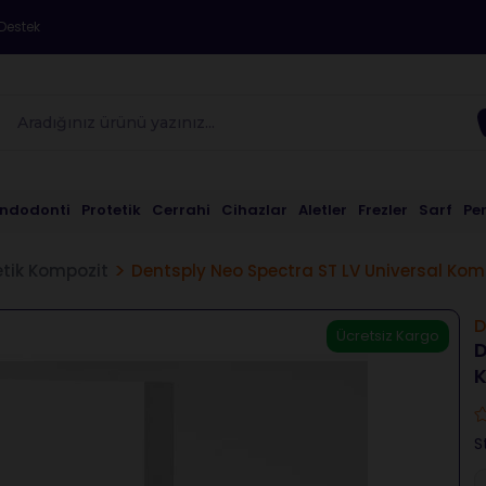
Destek
Endodonti
Protetik
Cerrahi
Cihazlar
Aletler
Frezler
Sarf
Pe
etik Kompozit
Dentsply Neo Spectra ST LV Universal Komp
D
Ücretsiz Kargo
D
K
S