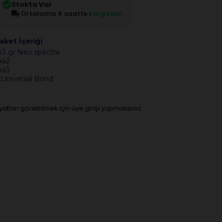
Stokta Var
Ortalama 4 saatte
kargoda!
aket İçeriği
x3 gr Neo spectra
xa2
xa3
xUniversal Bond
iyatları görebilmek için üye girişi yapmalısınız.