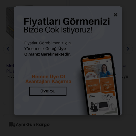
×
Meta Biomed Md Temp
Coltene Coltosol F Geçici
Plus Kavit Geçici Dolgu
Dolgu
Fiyatları görebilmek için üye
Fiyatları görebilmek için üye
girişi yapmalısınız.
girişi yapmalısınız.
Aynı Gün Kargo