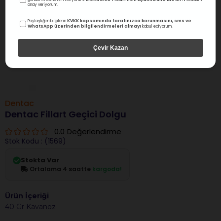
onay veriyorum.
KVKK kapsamında tarafınızca korunmasını, sms ve
Paylaştığım bilgilerin
WhatsApp üzerinden bilgilendirmeleri almayı
kabul ediyorum.
Çevir Kazan
Dentac
Dentac Fillart Geçici Dolgu
0.0
Değerlendirme
Stok Kodu
(1569)
Stokta Var
Ortalama 4 saatte
kargoda!
Ürün İçeriği
40 Gr Kavanoz