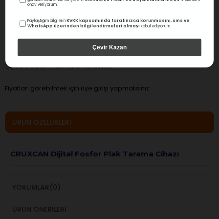
0.0
Değerlendirme
onay veriyorum.
Stok Kodu
(0895)
KVKK kapsamında tarafınızca korunmasını, sms ve
Paylaştığım bilgilerin
WhatsApp üzerinden bilgilendirmeleri almayı
kabul ediyorum.
Stokta Var
Ortalama 4 saatte
kargoda!
Çevir Kazan
Dijital Fosfor Plak Tarama Cihazı
Fiyatları görebilmek için üye girişi yapmalısınız.
ÜRÜN ÖZELLIKLERI
CRUXCAN Dijital Fosfor Plak Tarama Cihazı
YORUMLAR
(0)
ÜRÜN ÖNERILERI