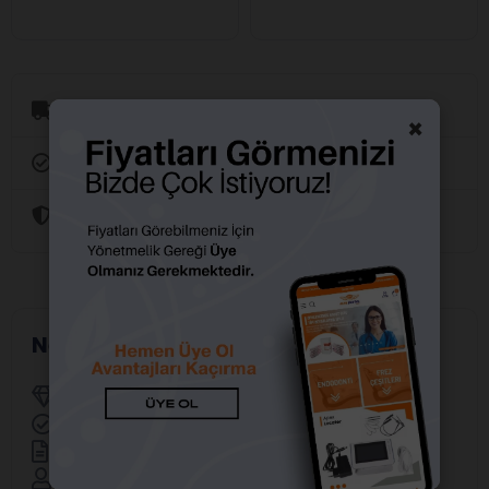
Aynı Gün Kargo
×
Orijinal Ürün Garantisi
Güvenli Alışveriş
Neden Alfa Dental?
Yetkili Distribütörler
Resmi Marka Distribütörü
Faturalı ve Garantili Ürünler
Uzman Satış Ekibi