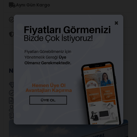
Aynı Gün Kargo
Orijinal Ürün Garantisi
×
Güvenli Alışveriş
Neden Alfa Dental?
Yetkili Distribütörler
Resmi Marka Distribütörü
Faturalı ve Garantili Ürünler
Uzman Satış Ekibi
Hızlı ve Güvenilir Sevkiyat