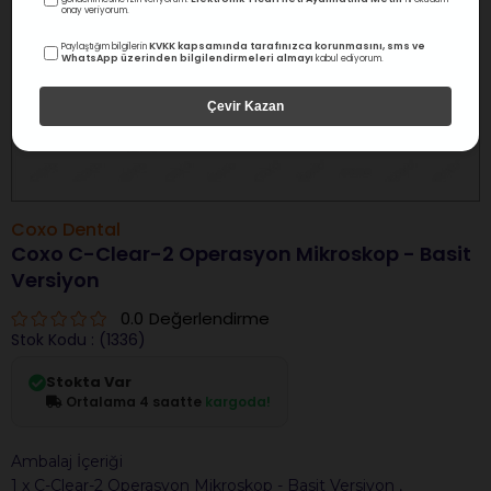
onay veriyorum.
KVKK kapsamında tarafınızca korunmasını, sms ve
Paylaştığım bilgilerin
WhatsApp üzerinden bilgilendirmeleri almayı
kabul ediyorum.
Çevir Kazan
Coxo Dental
Coxo C-Clear-2 Operasyon Mikroskop - Basit
Versiyon
0.0
Değerlendirme
Stok Kodu
(1336)
Stokta Var
Ortalama 4 saatte
kargoda!
Ambalaj İçeriği
1 x C-Clear-2 Operasyon Mikroskop - Basit Versiyon ,