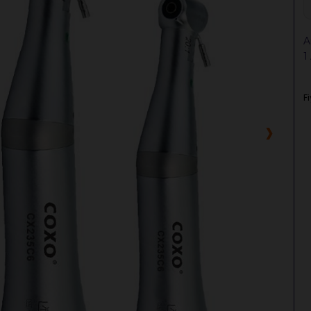
A
1
F
›