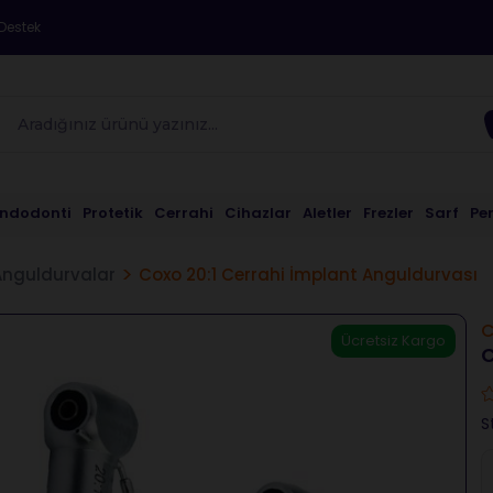
Destek
Endodonti
Protetik
Cerrahi
Cihazlar
Aletler
Frezler
Sarf
Pe
Anguldurvalar
Coxo 20:1 Cerrahi İmplant Anguldurvası
C
Ücretsiz Kargo
C
S