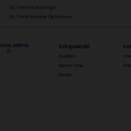
GC EverX Flow Şırınga
Gc Tooth Mousse Diş Macunu
SYAL MEDYA
ÜYE İŞLEMLERİ
KU
Üyeliğim
Ana
Sipariş Takip
Hak
İletişim