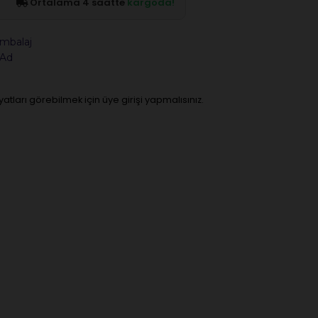
Ortalama 4 saatte
kargoda!
mbalaj
 Ad
iyatları görebilmek için üye girişi yapmalısınız.