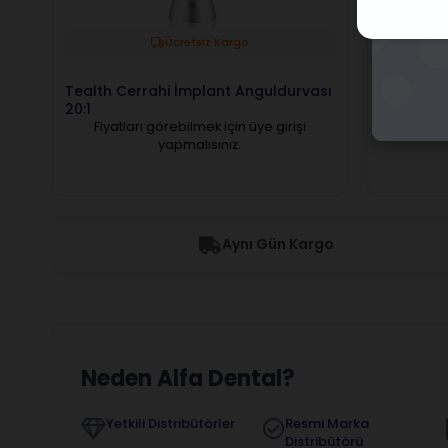
Ücretsiz Kargo
Tealth Cerrahi İmplant Anguldurvası
Westcode 
20:1
Anguldur
Fiyatları görebilmek için üye girişi
Fiyatl
yapmalısınız.
Aynı Gün Kargo
Neden Alfa Dental?
Yetkili Distribütörler
Resmi Marka
Distribütörü