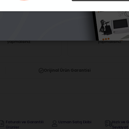
Ücretsiz Kargo
Ücretsiz Kargo
Fiber Optik 20:1 İmplant
Westcode 1:5 Kırmızı Kuşak
vası
Anguldurva
arı görebilmek için üye girişi
Fiyatları görebilmek için üye
yapmalısınız.
yapmalısınız.
Orijinal Ürün Garantisi
Faturalı ve Garantili
Uzman Satış Ekibi
Hızlı ve G
Ürünler
Sevkiyat