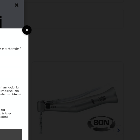
×
 ne dersin?
ri amaçlarla
rilmesine izin
ydınlatma Metni
nda
hatsApp
kabul