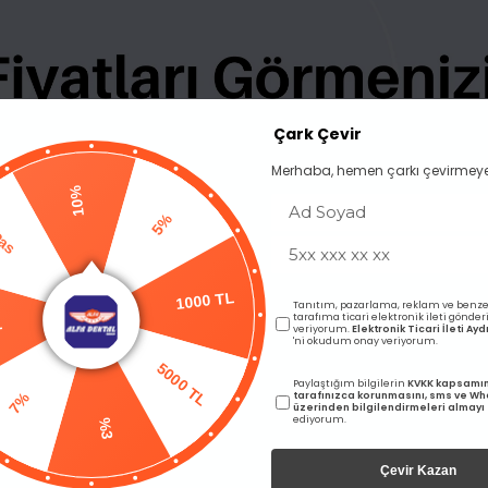
Çark Çevir
BENZER ÜRÜNLER
Merhaba, hemen çarkı çevirmeye
10%
Pas
5%
Tanıtım, pazarlama, reklam ve benze
L
1000 TL
tarafıma ticari elektronik ileti gönde
veriyorum.
Elektronik Ticari İleti A
'ni okudum onay veriyorum.
5000 TL
7%
Paylaştığım bilgilerin
KVKK kapsamı
tarafınızca korunmasını, sms ve W
üzerinden bilgilendirmeleri almayı
ediyorum.
%3
Çevir Kazan