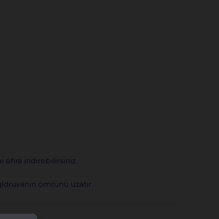
fıra indirebilirsiniz.
ngldruvanın ömrünü uzatır.