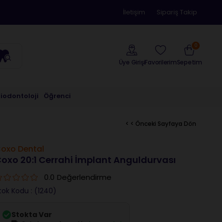
İletişim
Sipariş Takip
0
Üye Girişi
Sepetim
Favorilerim
riodontoloji
Öğrenci
< < Önceki Sayfaya Dön
oxo Dental
oxo 20:1 Cerrahi İmplant Anguldurvası
0.0
Değerlendirme
tok Kodu
(1240)
Stokta Var