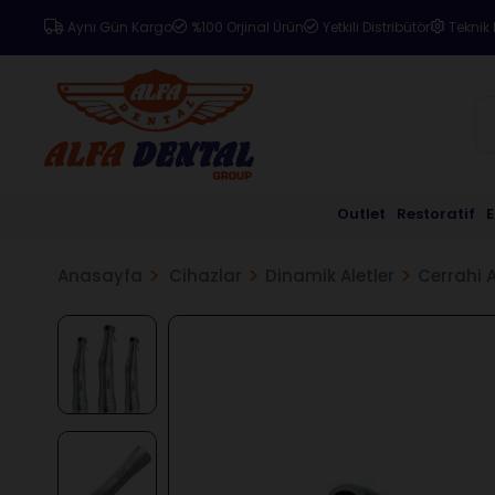
Aynı Gün Kargo
%100 Orjinal Ürün
Yetkili Distribütör
Teknik 
Outlet
Restoratif
Anasayfa
Cihazlar
Dinamik Aletler
Cerrahi 