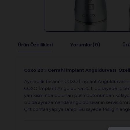
Ürün Özellikleri
Yorumlar
(0)
Ürü
Coxo 20:1 Cerrahi İmplant Anguldurvası Özelli
Ayrılabilir tasarım! COXO İmplant Anguldurvasını
COXO İmplant Anguldurva 20:1, bu sayede iç temi
yan kısmında bulunan push butonundan kolayca ayır
bu da aynı zamanda angulduruvanın servis ömr
Çift contalı yapıya sahip: Bu sayede Pisliğin ang