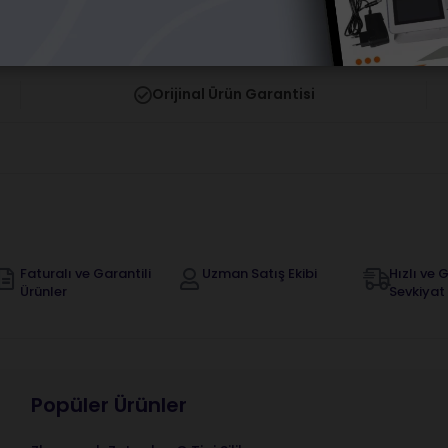
Orijinal Ürün Garantisi
Faturalı ve Garantili
Uzman Satış Ekibi
Hızlı ve G
Ürünler
Sevkiyat
Popüler Ürünler