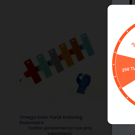
250 T
Omega Endo Yüzük Endoring
Elite End
Endometre
Endomet
Fiyatları görebilmek için üye girişi
Fiyatl
yapmalısınız.