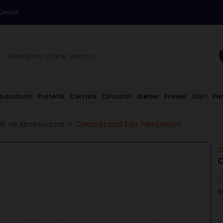
Destek
Endodonti
Protetik
Cerrahi
Cihazlar
Aletler
Frezler
Sarf
Pe
er ve Aksesuarlar
Cleanstand Eğe Temizleyici
C
S