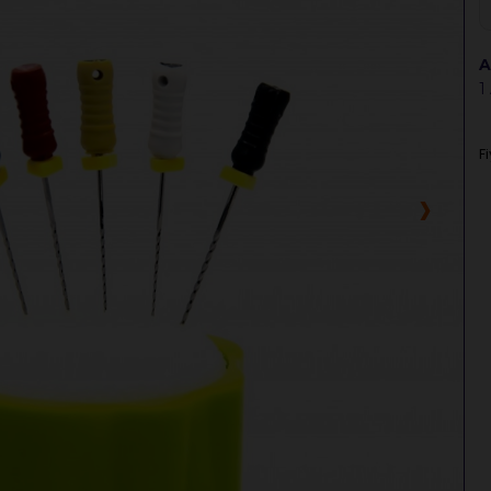
A
1
F
›