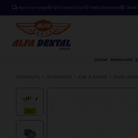
Aynı Gün Kargo
%100 Orjinal Ürün
Yetkili Distribütör
Teknik 
Outlet
Restoratif
Anasayfa
Endodonti
Kök & Kanal
Endo Aletl