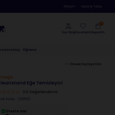
İletişim
Sipariş Takip
0
Üye Girişi
Sepetim
Favorilerim
riodontoloji
Öğrenci
< < Önceki Sayfaya Dön
Omega
leanstand Eğe Temizleyici
0.0
Değerlendirme
tok Kodu
(0069)
Stokta Var