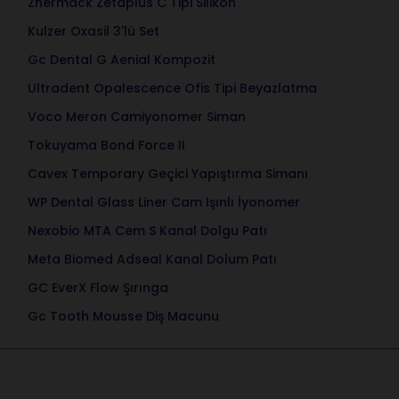
Zhermack Zetaplus C Tipi Silikon
Kulzer Oxasil 3'lü Set
Gc Dental G Aenial Kompozit
Ultradent Opalescence Ofis Tipi Beyazlatma
Voco Meron Camiyonomer Siman
Tokuyama Bond Force II
Cavex Temporary Geçici Yapıştırma Simanı
WP Dental Glass Liner Cam Işınlı İyonomer
Nexobio MTA Cem S Kanal Dolgu Patı
Meta Biomed Adseal Kanal Dolum Patı
GC EverX Flow Şırınga
Gc Tooth Mousse Diş Macunu