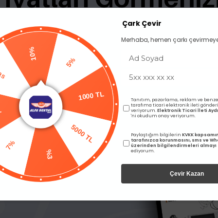
BENZER ÜRÜNLER
Çark Çevir
Merhaba, hemen çarkı çevirmeye
10%
Pas
5%
L
Tanıtım, pazarlama, reklam ve benze
tarafıma ticari elektronik ileti gönde
1000 TL
veriyorum.
Elektronik Ticari İleti A
'ni okudum onay veriyorum.
5000 TL
7%
Paylaştığım bilgilerin
KVKK kapsamı
tarafınızca korunmasını, sms ve W
üzerinden bilgilendirmeleri almayı
ediyorum.
%3
Çevir Kazan
oblok Kanal Ölçüm Aleti
Omega Endobox Renkli̇ Metal
re
arı görebilmek için üye girişi
Fiyatları görebilmek için üye
yapmalısınız.
yapmalısınız.