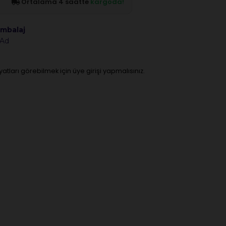
Ortalama 4 saatte
kargoda!
mbalaj
 Ad
iyatları görebilmek için üye girişi yapmalısınız.