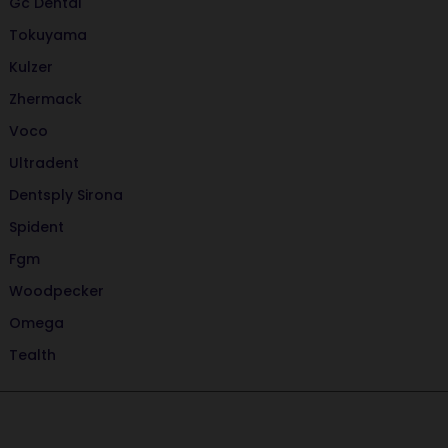
Gc Dental
Tokuyama
Kulzer
Zhermack
Voco
Ultradent
Dentsply Sirona
Spident
Fgm
Woodpecker
Omega
Tealth