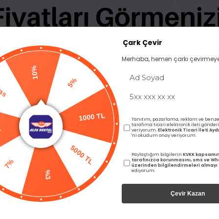
BENZER ÜRÜNLER
Çark Çevir
Merhaba, hemen çarkı çevirmeye
10%
Pas
5%
Tanıtım, pazarlama, reklam ve benze
L
1000 TL
tarafıma ticari elektronik ileti gönde
veriyorum.
Elektronik Ticari İleti A
'ni okudum onay veriyorum.
5000 TL
Paylaştığım bilgilerin
KVKK kapsamı
7%
tarafınızca korunmasını, sms ve W
üzerinden bilgilendirmeleri almayı
ediyorum.
%3
Çevir Kazan