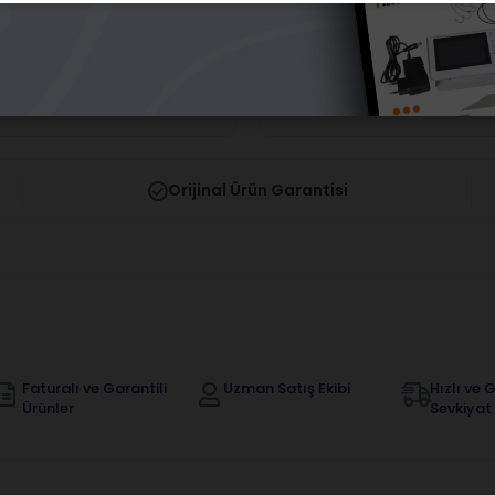
malgam Taşıyıcı
Legend Amalgam Carver
algam)
arı görebilmek için üye girişi
Fiyatları görebilmek için üye
yapmalısınız.
yapmalısınız.
Orijinal Ürün Garantisi
Faturalı ve Garantili
Uzman Satış Ekibi
Hızlı ve G
Ürünler
Sevkiyat