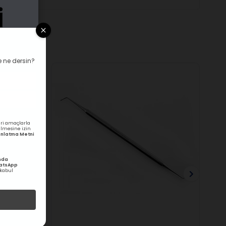
 ne dersin?
ri amaçlarla
rilmesine izin
ydınlatma Metni
nda
hatsApp
kabul