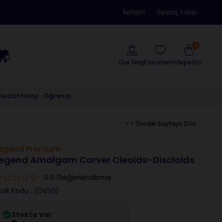
İletişim
Sipariş Takip
0
Üye Girişi
Sepetim
Favorilerim
riodontoloji
Öğrenci
< < Önceki Sayfaya Dön
egend Premium
egend Amalgam Carver Cleoids-Discloids
0.0
Değerlendirme
tok Kodu
(0450)
Stokta Var