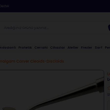
Destek
Endodonti
Protetik
Cerrahi
Cihazlar
Aletler
Frezler
Sarf
Pe
malgam Carver Cleoids-Discloids
L
L
S