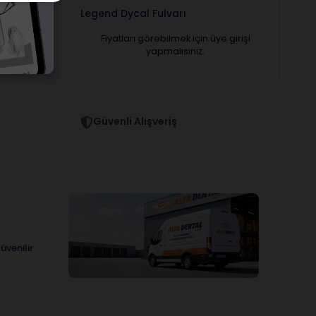
Legend Dycal Fulvarı
Le
 girişi
Fiyatları görebilmek için üye girişi
yapmalısınız.
Güvenli Alışveriş
üvenilir