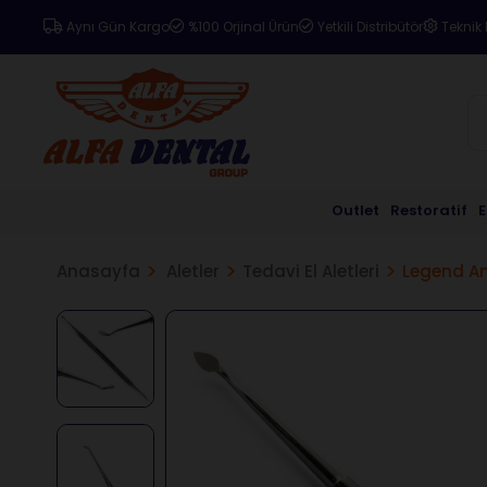
Aynı Gün Kargo
%100 Orjinal Ürün
Yetkili Distribütör
Teknik 
Outlet
Restoratif
Anasayfa
Aletler
Tedavi El Aletleri
Legend A