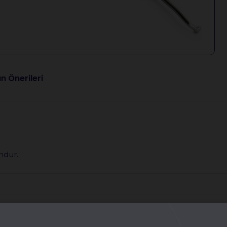
n Önerileri
ndur.