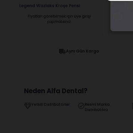
Legend Wazlaks Kroşe Pensi
Legend A
(Portam
Fiyatları görebilmek için üye girişi
Fiyatl
yapmalısınız.
Aynı Gün Kargo
Neden Alfa Dental?
Yetkili Distribütörler
Resmi Marka
Distribütörü