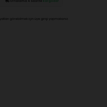
Ortalama 4 saatte
kargoda!
iyatları görebilmek için üye girişi yapmalısınız.