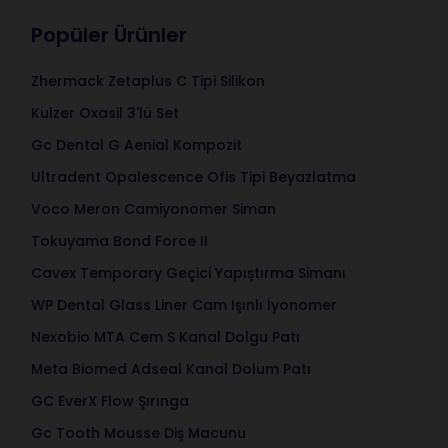
Popüler Ürünler
Zhermack Zetaplus C Tipi Silikon
Kulzer Oxasil 3'lü Set
Gc Dental G Aenial Kompozit
Ultradent Opalescence Ofis Tipi Beyazlatma
Voco Meron Camiyonomer Siman
Tokuyama Bond Force II
Cavex Temporary Geçici Yapıştırma Simanı
WP Dental Glass Liner Cam Işınlı İyonomer
Nexobio MTA Cem S Kanal Dolgu Patı
Meta Biomed Adseal Kanal Dolum Patı
GC EverX Flow Şırınga
Gc Tooth Mousse Diş Macunu