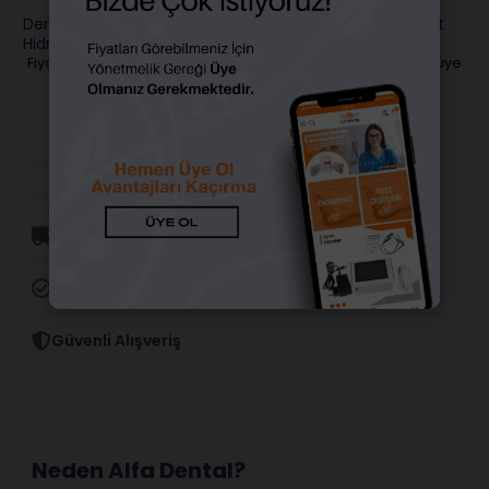
Dentsply Dycal Kalsiyum
Kalsin Kalsiyum Hidroksit
Hidroksit Pat
Fiyatları görebilmek için üye
Fiyatları görebilmek için üye
girişi yapmalısınız.
girişi yapmalısınız.
Aynı Gün Kargo
Orijinal Ürün Garantisi
Güvenli Alışveriş
Neden Alfa Dental?