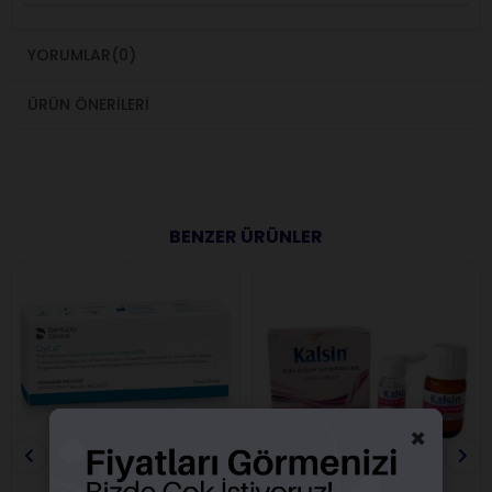
YORUMLAR
(0)
ÜRÜN ÖNERILERI
BENZER ÜRÜNLER
×