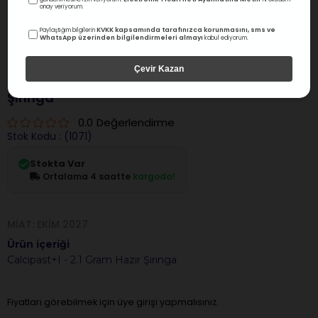
onay veriyorum.
KVKK kapsamında tarafınızca korunmasını, sms ve
Paylaştığım bilgilerin
WhatsApp üzerinden bilgilendirmeleri almayı
kabul ediyorum.
Cerkamed
Çevir Kazan
Cerkamed Calcıpast Kalsiyum Hidroksit
Şırınga
0.0
Değerlendirme
Stok Kodu
(1071)
Stokta Var
Ortalama 4 saatte
kargoda!
MIAT: EKIM 2027
Ürün içeriği
Calcipast+I - 2.1 Gram Hazır Şırınga
Fiyatları görebilmek için üye girişi yapmalısınız.