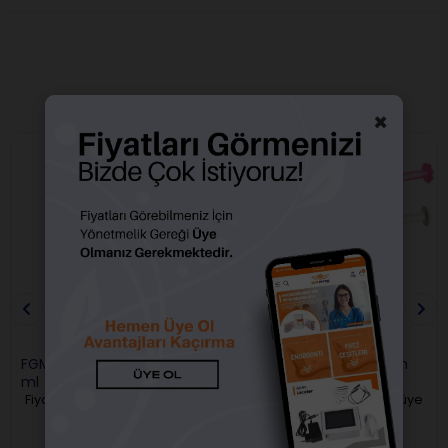
BENZER ÜRÜNLER
×
FGM Porselen Asiti %10 2,5
Ultradent Porcelain Etch
ml
ve Silan
Fiyatları görebilmek için üye
Fiyatları görebilmek için üye
girişi yapmalısınız.
girişi yapmalısınız.