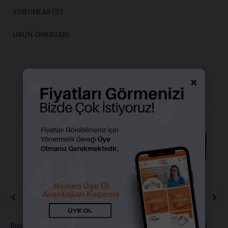
YORUMLAR
(0)
ÜRÜN ÖNERILERI
×
BENZER ÜRÜNLER
Ücretsiz Kargo
Bisco Duolink Lamine
GC G-Cem Veneer Refil