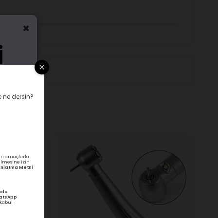
×
 ne dersin?
ri amaçlarla
rilmesine izin
ydınlatma Metni
nda
hatsApp
kabul