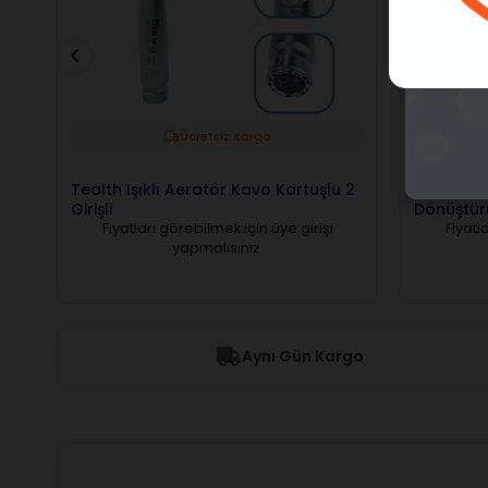
Ücretsiz Kargo
Tealth Işıklı Aeratör Kavo Kartuşlu 2
Tealth Ad
Girişli
Dönüştür
Fiyatları görebilmek için üye girişi
Fiyatl
yapmalısınız.
Aynı Gün Kargo