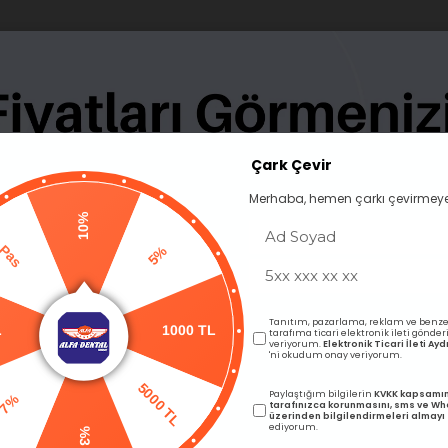
Çark Çevir
Merhaba, hemen çarkı çevirmeye
10%
BENZER ÜRÜNLER
5%
as
1000 TL
Tanıtım, pazarlama, reklam ve benze
tarafıma ticari elektronik ileti gönde
L
veriyorum.
Elektronik Ticari İleti A
'ni okudum onay veriyorum.
5000 TL
Paylaştığım bilgilerin
KVKK kapsamı
7%
tarafınızca korunmasını, sms ve W
üzerinden bilgilendirmeleri almayı
ediyorum.
%3