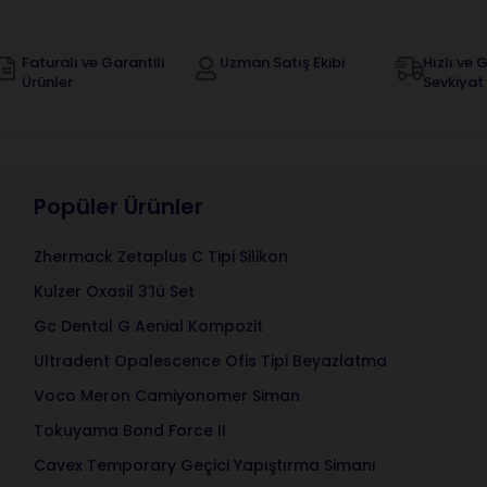
Faturalı ve Garantili
Uzman Satış Ekibi
Hızlı ve G
Ürünler
Sevkiyat
Popüler Ürünler
Zhermack Zetaplus C Tipi Silikon
Kulzer Oxasil 3'lü Set
Gc Dental G Aenial Kompozit
Ultradent Opalescence Ofis Tipi Beyazlatma
Voco Meron Camiyonomer Siman
Tokuyama Bond Force II
Cavex Temporary Geçici Yapıştırma Simanı