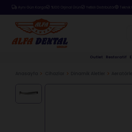
Aynı Gün Kargo
%100 Orjinal Ürün
Yetkili Distribütör
Teknik 
Outlet
Restoratif
Anasayfa
Cihazlar
Dinamik Aletler
Aeratörl