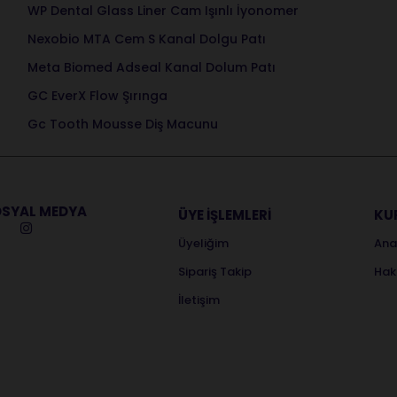
WP Dental Glass Liner Cam Işınlı İyonomer
Nexobio MTA Cem S Kanal Dolgu Patı
Meta Biomed Adseal Kanal Dolum Patı
GC EverX Flow Şırınga
Gc Tooth Mousse Diş Macunu
SYAL MEDYA
ÜYE İŞLEMLERİ
KU
Üyeliğim
Ana
Sipariş Takip
Hak
İletişim