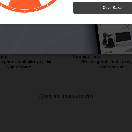
Çevir Kazan
aptör Çevirici 2/4
Tealth Adaptör Çevirici 4/2
ücü
Dönüştürücü
arı görebilmek için üye girişi
Fiyatları görebilmek için üye
yapmalısınız.
yapmalısınız.
Orijinal Ürün Garantisi