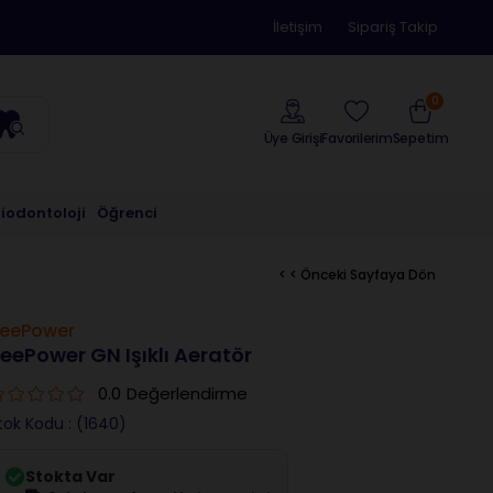
İletişim
Sipariş Takip
0
Üye Girişi
Sepetim
Favorilerim
riodontoloji
Öğrenci
< < Önceki Sayfaya Dön
eePower
eePower GN Işıklı Aeratör
0.0
Değerlendirme
tok Kodu
(1640)
Stokta Var