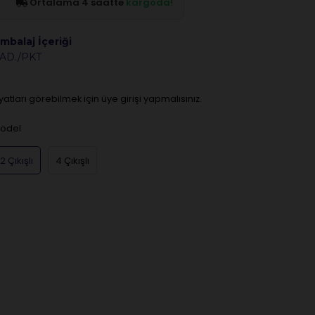
Ortalama 4 saatte
kargoda!
mbalaj İçeriği
 AD./PKT
iyatları görebilmek için üye girişi yapmalısınız.
odel
2 Çıkışlı
4 Çıkışlı