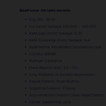
BeePower GN Işıklı Aeratör
Güç (W) : 30 W
Hız (rpm) :Yaklaşık 420,000 - 450.00
Kafa Çapı (mm) :Yaklaşık 12.30
Kafa Yüksekliği (mm) :Yaklaşık 14,4
Aydınlatma :Kendinden Jeneratörlü Led
Gürültü: ≤68dB
Rulman :Cereamic
Hava Basıncı (bar) :2,2 – 3,0
Giriş :Midwest ve borden seçenekleri
Kapak Sistemi :Push B
Soğutma Sistemi : 3 S
Anti-retraction Sistem Clean H
Gövde :paslanmaz 