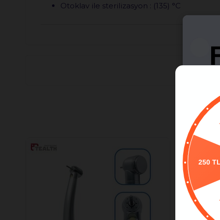
Otoklav ile sterilizasyon : (135) °C
P
250 T