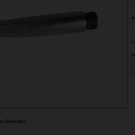
A
1
F
M
n Önerileri