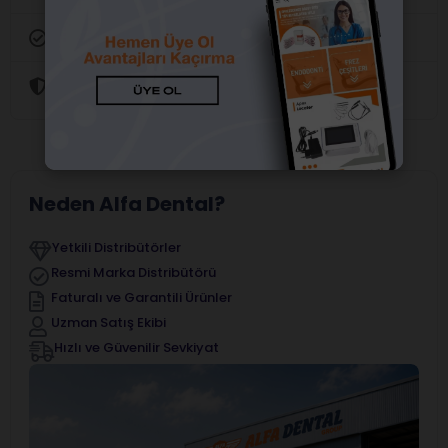
Orijinal Ürün Garantisi
Güvenli Alışveriş
Neden Alfa Dental?
Yetkili Distribütörler
Resmi Marka Distribütörü
Faturalı ve Garantili Ürünler
Uzman Satış Ekibi
Hızlı ve Güvenilir Sevkiyat