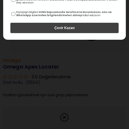
onay veriyorum.
KVKK kapsamında tarafınızca korunmasını, sms ve
Paylaştığım bilgilerin
WhatsApp üzerinden bilgilendirmeleri almayı
kabul ediyorum.
Çevir Kazan
Omega
Omega Apex Locater
0.0
Değerlendirme
Stok Kodu
(0504)
Fiyatları görebilmek için üye girişi yapmalısınız.