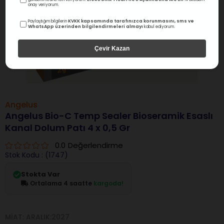
onay veriyorum.
KVKK kapsamında tarafınızca korunmasını, sms ve
Paylaştığım bilgilerin
WhatsApp üzerinden bilgilendirmeleri almayı
kabul ediyorum.
Çevir Kazan
Angelus
Angelus Bio-C Temp Sealer Bioseramik Esaslı
Kanal Dolum Patı 4 x 0,5 Gr
0.0
Değerlendirme
Stok Kodu
(1747)
Stokta Var
Ortalama 4 saatte
kargoda!
MIAT: ARALIK:2027