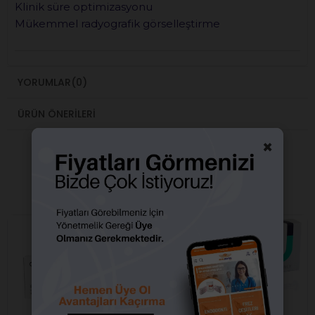
Klinik süre optimizasyonu
Mükemmel radyografik görselleştirme
YORUMLAR
(0)
ÜRÜN ÖNERILERI
×
BENZER ÜRÜNLER