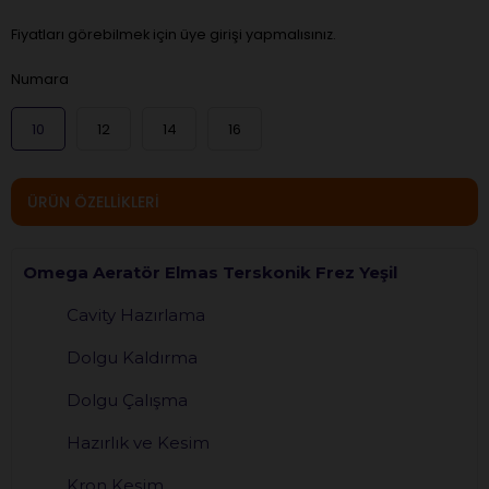
Fiyatları görebilmek için üye girişi yapmalısınız.
Numara
10
12
14
16
ÜRÜN ÖZELLIKLERI
Omega Aeratör Elmas Terskonik Frez Yeşil
Cavity Hazırlama
Dolgu Kaldırma
Dolgu Çalışma
Hazırlık ve Kesim
Kron Kesim