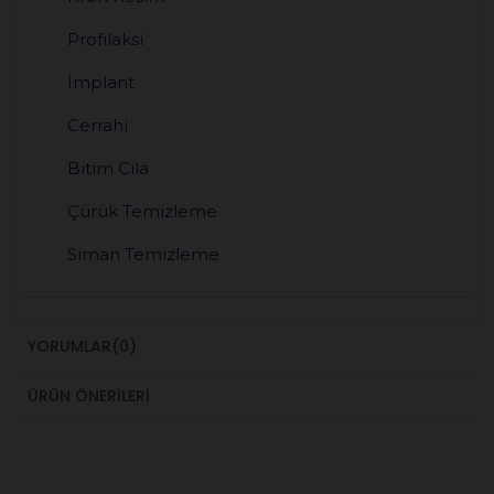
Profilaksi
İmplant
Cerrahi
Bitim Cila
Çürük Temizleme
Siman Temizleme
YORUMLAR
(0)
ÜRÜN ÖNERILERI