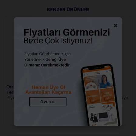
BENZER ÜRÜNLER
×
Omega Aeratör Elmas
Omega Aeratör Elmas
Terskonik Frez Siyah
Terskonik Frez Kırmızı
Fiyatları görebilmek için üye
Fiyatları görebilmek için üye
girişi yapmalısınız.
girişi yapmalısınız.