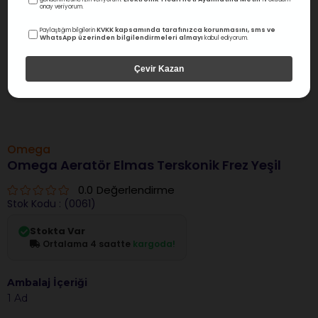
onay veriyorum.
KVKK kapsamında tarafınızca korunmasını, sms ve
Paylaştığım bilgilerin
WhatsApp üzerinden bilgilendirmeleri almayı
kabul ediyorum.
Çevir Kazan
Omega
Omega Aeratör Elmas Terskonik Frez Yeşil
0.0
Değerlendirme
Stok Kodu
(0061)
Stokta Var
Ortalama 4 saatte
kargoda!
Ambalaj İçeriği
1 Ad