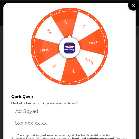
Uygulamada Aç
Görüntüle
Alfa Group Dental
Ücretsiz -Google Play'de
10%
Pas
5%
0
250 TL
1000 TL
Anasayfa
Frezler
Aeratör Elmas Frezler
Terskonik Fr
5000 TL
7%
%3
Çark Çevir
Merhaba, hemen çarkı çevirmeye ne dersin?
Tanıtım, pazarlama, reklam ve benzeri amaçlarla tarafıma ticari elektronik ileti
Elektronik Ticari İleti Aydınlatma Metni
gönderilmesine izin veriyorum.
'ni okudum