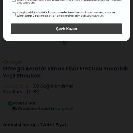
onay veriyorum.
KVKK kapsamında tarafınızca korunmasını, sms ve
Paylaştığım bilgilerin
WhatsApp üzerinden bilgilendirmeleri almayı
kabul ediyorum.
Çevir Kazan
Omega
Omega Aeratör Elmas Fisür Frez Ucu Yuvarlak
Yeşil Shoulder
0.0
Değerlendirme
Stok Kodu
(0128)
Stokta Var
Ortalama 4 saatte
kargoda!
Ambalaj İçeriği : 1 Adet Fiyatı