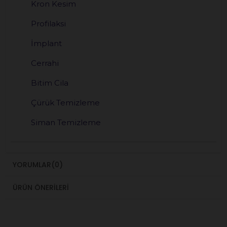
Kron Kesim
Profilaksi
İmplant
Cerrahi
Bitim Cila
Çürük Temizleme
Siman Temizleme
YORUMLAR
(0)
ÜRÜN ÖNERILERI