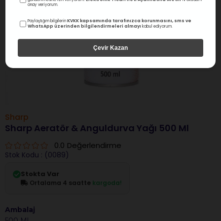
onay veriyorum.
KVKK kapsamında tarafınızca korunmasını, sms ve
Paylaştığım bilgilerin
WhatsApp üzerinden bilgilendirmeleri almayı
kabul ediyorum.
Çevir Kazan
Sharp
Sharp Aeratör & Anguldurva Yağı 500 Ml
0.0
Değerlendirme
Stok Kodu
(0089)
Stokta Var
Ortalama 4 saatte
kargoda!
Ambalaj
500 Ml