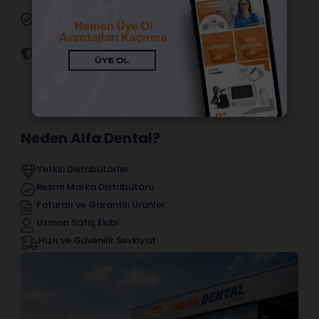
Orijinal Ürün Garantisi
Güvenli Alışveriş
Neden Alfa Dental?
Yetkili Distribütörler
Resmi Marka Distribütörü
Faturalı ve Garantili Ürünler
Uzman Satış Ekibi
Hızlı ve Güvenilir Sevkiyat