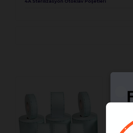
4A Sterilizasyon Otoklav Poşetleri