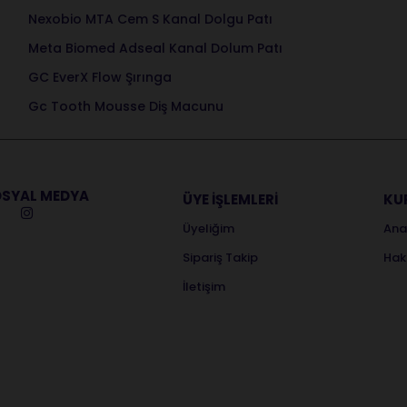
Nexobio MTA Cem S Kanal Dolgu Patı
Meta Biomed Adseal Kanal Dolum Patı
GC EverX Flow Şırınga
Gc Tooth Mousse Diş Macunu
SYAL MEDYA
ÜYE İŞLEMLERİ
KU
Üyeliğim
Ana
Sipariş Takip
Hak
İletişim