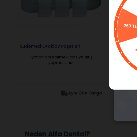
P
250 T
Sudemed Otoklav Poşetleri
Sudemed 
Bandı
Fiyatları görebilmek için üye girişi
Fiyatl
yapmalısınız.
Aynı Gün Kargo
Neden Alfa Dental?