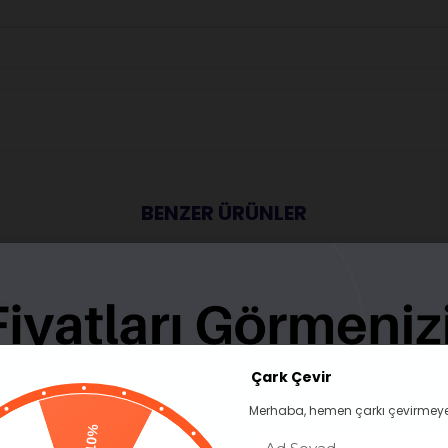
BENZER ÜRÜNLER
Çark Çevir
Merhaba, hemen çarkı çevirmeye
10%