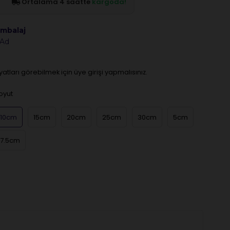
Ortalama 4 saatte
kargoda!
mbalaj
 Ad
iyatları görebilmek için üye girişi yapmalısınız.
oyut
10cm
15cm
20cm
25cm
30cm
5cm
7.5cm