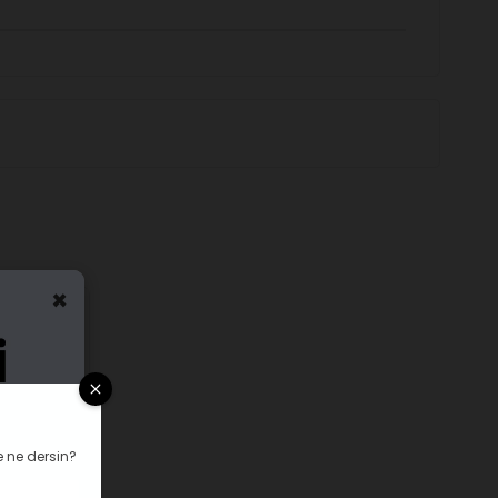
×
 ne dersin?