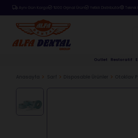
Aynı Gün Kargo
%100 Orjinal Ürün
Yetkili Distribütör
Teknik 
Outlet
Restoratif
Anasayfa
Sarf
Disposable Ürünler
Otoklav P