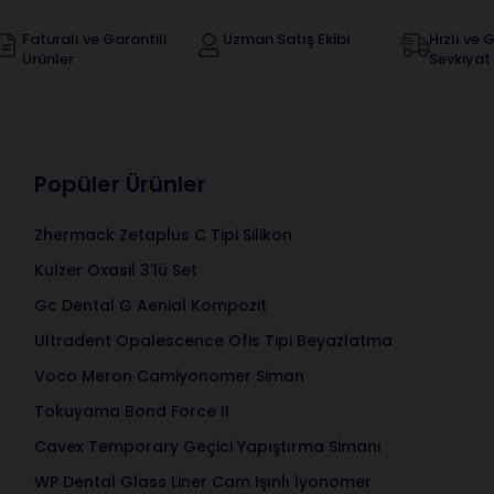
Faturalı ve Garantili
Uzman Satış Ekibi
Hızlı ve G
Ürünler
Sevkiyat
Popüler Ürünler
Zhermack Zetaplus C Tipi Silikon
Kulzer Oxasil 3'lü Set
Gc Dental G Aenial Kompozit
Ultradent Opalescence Ofis Tipi Beyazlatma
Voco Meron Camiyonomer Siman
Tokuyama Bond Force II
Cavex Temporary Geçici Yapıştırma Simanı
WP Dental Glass Liner Cam Işınlı İyonomer