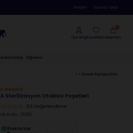
İletişim
Sipariş Takip
0
Üye Girişi
Sepetim
Favorilerim
riodontoloji
Öğrenci
< < Önceki Sayfaya Dön
A Medikal
A Sterilizasyon Otoklav Poşetleri
0.0
Değerlendirme
tok Kodu
(1018)
Stokta Var