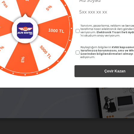
5%
as
1000 TL
Tanıtım, pazarlama, reklam ve benze
tarafıma ticari elektronik ileti gönde
L
veriyorum.
Elektronik Ticari İleti A
'ni okudum onay veriyorum.
5000 TL
İndikatörsüz Sterilizasyon
4A Medical Buhar Kimyasal
Paylaştığım bilgilerin
KVKK kapsamı
İndikatörü
tarafınızca korunmasını, sms ve W
7%
üzerinden bilgilendirmeleri almayı
arı görebilmek için üye girişi
Fiyatları görebilmek için üye
ediyorum.
%3
yapmalısınız.
yapmalısınız.
Çevir Kazan
Orijinal Ürün Garantisi