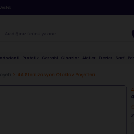
Destek
Endodonti
Protetik
Cerrahi
Cihazlar
Aletler
Frezler
Sarf
Pe
oşeti
4A Sterilizasyon Otoklav Poşetleri
4
4
S