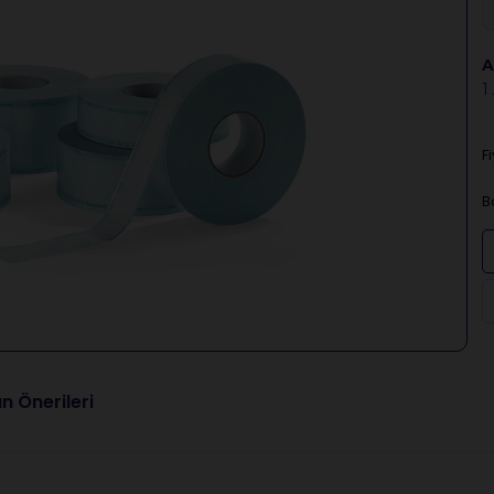
A
1
F
B
n Önerileri