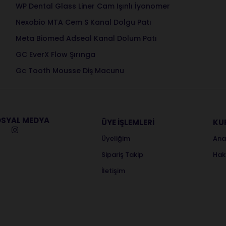
WP Dental Glass Liner Cam Işınlı İyonomer
Nexobio MTA Cem S Kanal Dolgu Patı
Meta Biomed Adseal Kanal Dolum Patı
GC EverX Flow Şırınga
Gc Tooth Mousse Diş Macunu
SYAL MEDYA
ÜYE İŞLEMLERİ
KU
Üyeliğim
Ana
Sipariş Takip
Hak
İletişim