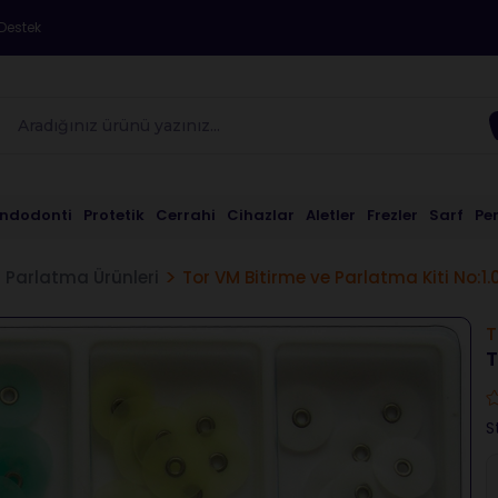
Destek
Endodonti
Protetik
Cerrahi
Cihazlar
Aletler
Frezler
Sarf
Pe
a Parlatma Ürünleri
Tor VM Bitirme ve Parlatma Kiti No:1.
T
T
S