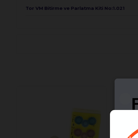
Tor VM Bitirme ve Parlatma Kiti No:1.021