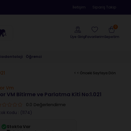
İletişim
Sipariş Takip
0
Üye Girişi
Sepetim
Favorilerim
riodontoloji
Öğrenci
021
< < Önceki Sayfaya Dön
or Vm
or VM Bitirme ve Parlatma Kiti No:1.021
0.0
Değerlendirme
tok Kodu
(1174)
Stokta Var