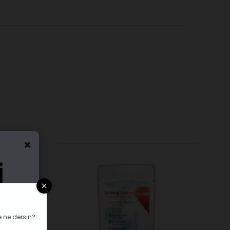
×
 ne dersin?