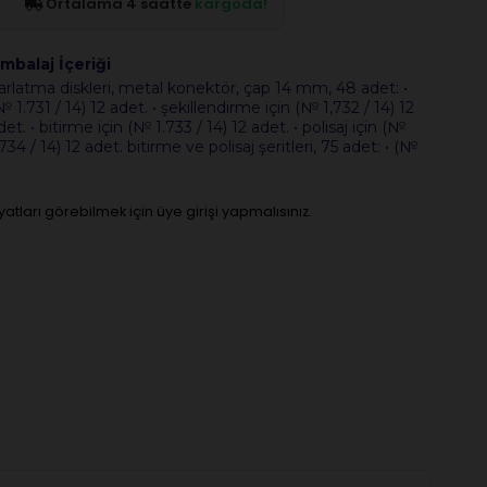
Ortalama 4 saatte
kargoda!
mbalaj İçeriği
arlatma diskleri, metal konektör, çap 14 mm, 48 adet: •
№ 1.731 / 14) 12 adet. • şekillendirme için (№ 1,732 / 14) 12
det. • bitirme için (№ 1.733 / 14) 12 adet. • polisaj için (№
.734 / 14) 12 adet. bitirme ve polisaj şeritleri, 75 adet: • (№
iyatları görebilmek için üye girişi yapmalısınız.