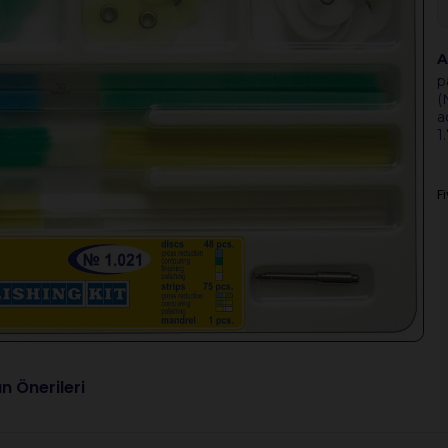
A
p
(
a
1
F
n Önerileri