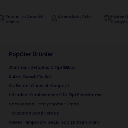
Faturalı ve Garantili
Uzman Satış Ekibi
Hızlı ve G
Ürünler
Sevkiyat
Popüler Ürünler
Zhermack Zetaplus C Tipi Silikon
Kulzer Oxasil 3'lü Set
Gc Dental G Aenial Kompozit
Ultradent Opalescence Ofis Tipi Beyazlatma
Voco Meron Camiyonomer Siman
Tokuyama Bond Force II
Cavex Temporary Geçici Yapıştırma Simanı