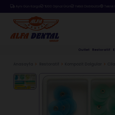
Aynı Gün Kargo
%100 Orjinal Ürün
Yetkili Distribütör
Teknik 
Outlet
Restoratif
Anasayfa
Restoratif
Kompozit Dolgular
Cil