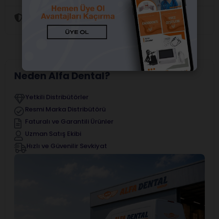
Güvenli Alışveriş
Neden Alfa Dental?
Yetkili Distribütörler
Resmi Marka Distribütörü
Faturalı ve Garantili Ürünler
Uzman Satış Ekibi
Hızlı ve Güvenilir Sevkiyat