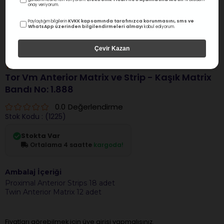
onay veriyorum.
KVKK kapsamında tarafınızca korunmasını, sms ve
Paylaştığım bilgilerin
WhatsApp üzerinden bilgilendirmeleri almayı
kabul ediyorum.
Çevir Kazan
Tor Vm
Tor Vm Anterior Matrix ve Strip - Kaşık Matrix
Bandı No: 1.888
0.0
Değerlendirme
Stok Kodu
(1225)
Stokta Var
Ortalama 4 saatte
kargoda!
Ambalaj İçeriği
Proximal Anterior Strips 18 adet
Twin Anterior Matrix 12 adet
Fiyatları görebilmek için üye girişi yapmalısınız.