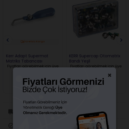
Ücretsiz Kargo
Kerr Adapt Supermat
KERR Supercap Otomatrix
Matriks Tabancası
Bandı Yeşil
Fiyatları görebilmek için üye
Fiyatları görebilmek için üye
girişi yapmalısınız.
girişi yapmalısınız.
×
Aynı Gün Kargo
Orijinal Ürün Garantisi